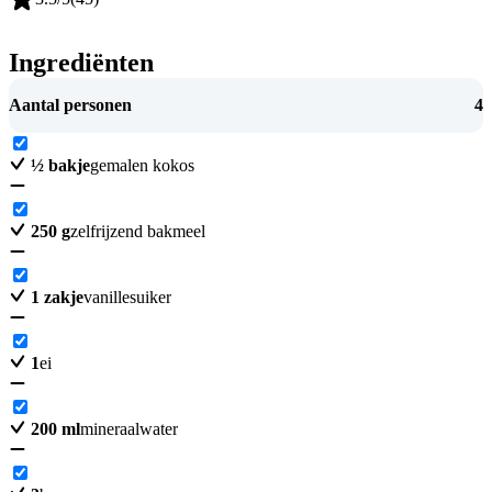
Ingrediënten
Aantal personen
4
½
bakje
gemalen kokos
250
g
zelfrijzend bakmeel
1
zakje
vanillesuiker
1
ei
200
ml
mineraalwater