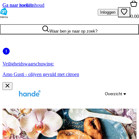
Ga naar hoofdinhoud
Ga naar zoeken
Inloggen
0.00
menu
Waar ben je naar op zoek?
Veiligheidswaarschuwing:
Amo Gusti - olijven gevuld met citroen
Overzicht