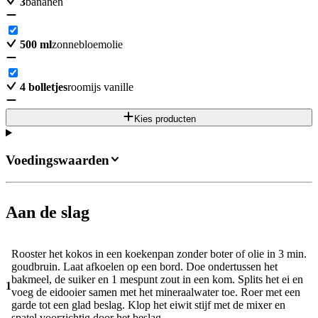
3
bananen
500
ml
zonnebloemolie
4
bolletjes
roomijs vanille
Kies producten
Voedingswaarden
Aan de slag
Rooster het kokos in een koekenpan zonder boter of olie in 3 min.
goudbruin. Laat afkoelen op een bord. Doe ondertussen het
bakmeel, de suiker en 1 mespunt zout in een kom. Splits het ei en
1
voeg de eidooier samen met het mineraalwater toe. Roer met een
garde tot een glad beslag. Klop het eiwit stijf met de mixer en
spatel voorzichtig door het beslag.