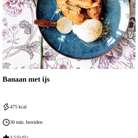
Banaan met ijs
475
kcal
30 min. bereiden
3.5
/5
(
45
)