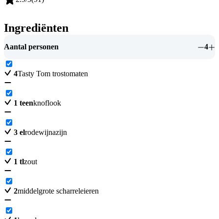
Ingrediënten
Aantal personen
4
4
Tasty Tom trostomaten
1
teen
knoflook
3
el
rodewijnazijn
1
tl
zout
2
middelgrote scharreleieren