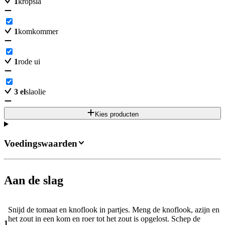
1
kropsla
1
komkommer
1
rode ui
3
el
slaolie
Kies producten
Voedingswaarden
Aan de slag
Snijd de tomaat en knoflook in partjes. Meng de knoflook, azijn en
het zout in een kom en roer tot het zout is opgelost. Schep de
1