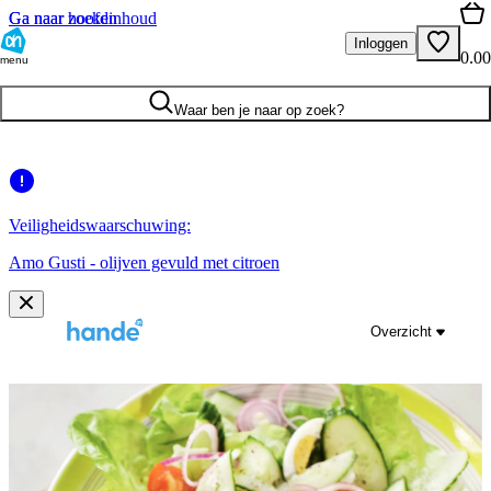
Ga naar hoofdinhoud
Ga naar zoeken
Inloggen
0.00
menu
Waar ben je naar op zoek?
Veiligheidswaarschuwing:
Amo Gusti - olijven gevuld met citroen
Overzicht