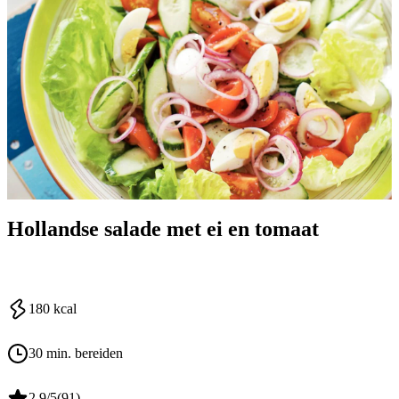
Hollandse salade met ei en tomaat
180
kcal
30 min. bereiden
2.9
/5
(
91
)