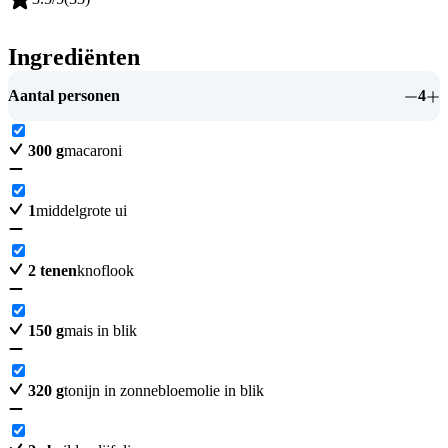
Ingrediënten
Aantal personen
4
300
g
macaroni
1
middelgrote ui
2
tenen
knoflook
150
g
mais in blik
320
g
tonijn in zonnebloemolie in blik