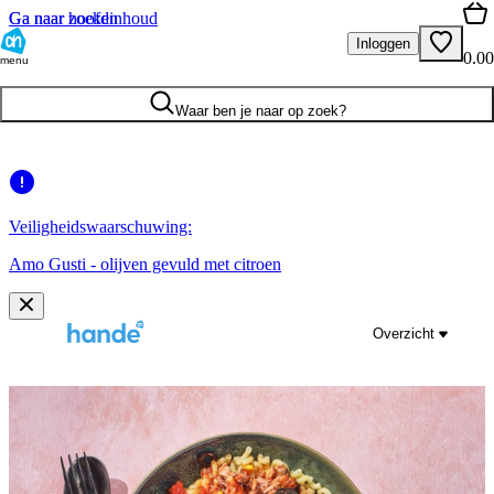
Ga naar hoofdinhoud
Ga naar zoeken
Inloggen
0.00
menu
Waar ben je naar op zoek?
Veiligheidswaarschuwing:
Amo Gusti - olijven gevuld met citroen
Overzicht