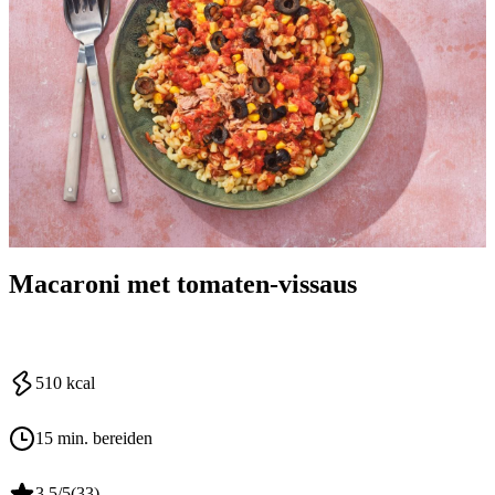
Macaroni met tomaten-vissaus
510
kcal
15 min. bereiden
3.5
/5
(
33
)