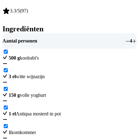
3.3
/5
(
97
)
Ingrediënten
Aantal personen
4
500
g
koolrabi's
3
el
witte wijnazijn
150
g
volle yoghurt
1
el
Antiqua mosterd in pot
1
komkommer