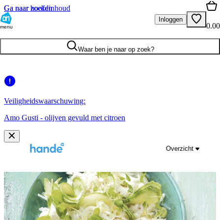
Ga naar hoofdinhoud
Ga naar zoeken
Inloggen
0.00
menu
Waar ben je naar op zoek?
Veiligheidswaarschuwing:
Amo Gusti - olijven gevuld met citroen
Overzicht