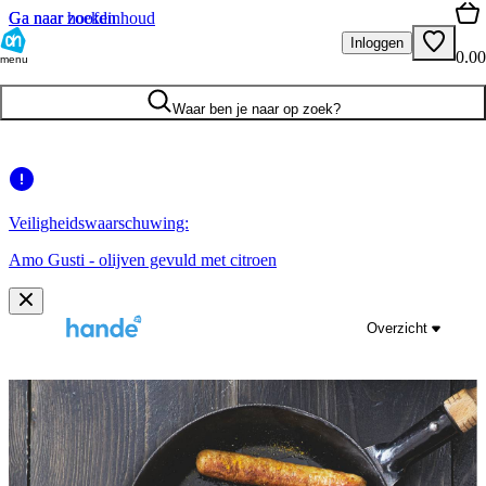
Ga naar hoofdinhoud
Ga naar zoeken
Inloggen
0.00
menu
Waar ben je naar op zoek?
Veiligheidswaarschuwing:
Amo Gusti - olijven gevuld met citroen
Overzicht