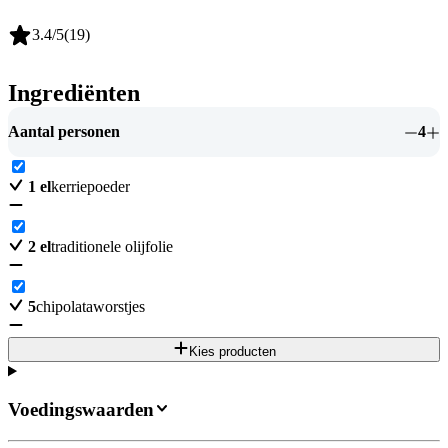
3.4
/5
(
19
)
Ingrediënten
Aantal personen
4
1
el
kerriepoeder
2
el
traditionele olijfolie
5
chipolataworstjes
Kies producten
Voedingswaarden