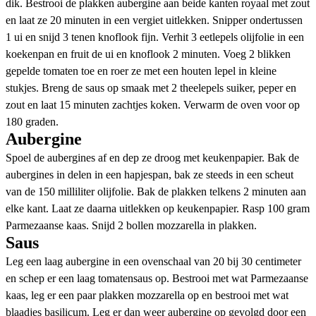
dik. Bestrooi de plakken aubergine aan beide kanten royaal met zout
en laat ze 20 minuten in een vergiet uitlekken. Snipper ondertussen
1 ui en snijd 3 tenen knoflook fijn. Verhit 3 eetlepels olijfolie in een
koekenpan en fruit de ui en knoflook 2 minuten. Voeg 2 blikken
gepelde tomaten toe en roer ze met een houten lepel in kleine
stukjes. Breng de saus op smaak met 2 theelepels suiker, peper en
zout en laat 15 minuten zachtjes koken. Verwarm de oven voor op
180 graden.
Aubergine
Spoel de aubergines af en dep ze droog met keukenpapier. Bak de
aubergines in delen in een hapjespan, bak ze steeds in een scheut
van de 150 milliliter olijfolie. Bak de plakken telkens 2 minuten aan
elke kant. Laat ze daarna uitlekken op keukenpapier. Rasp 100 gram
Parmezaanse kaas. Snijd 2 bollen mozzarella in plakken.
Saus
Leg een laag aubergine in een ovenschaal van 20 bij 30 centimeter
en schep er een laag tomatensaus op. Bestrooi met wat Parmezaanse
kaas, leg er een paar plakken mozzarella op en bestrooi met wat
blaadjes basilicum. Leg er dan weer aubergine op gevolgd door een