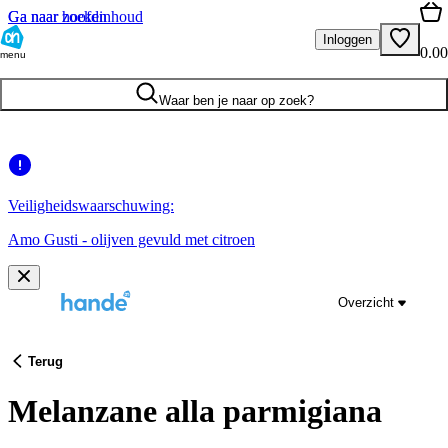
Ga naar hoofdinhoud
Ga naar zoeken
Inloggen
0.00
menu
Waar ben je naar op zoek?
Veiligheidswaarschuwing:
Amo Gusti - olijven gevuld met citroen
Overzicht
Terug
Melanzane alla parmigiana