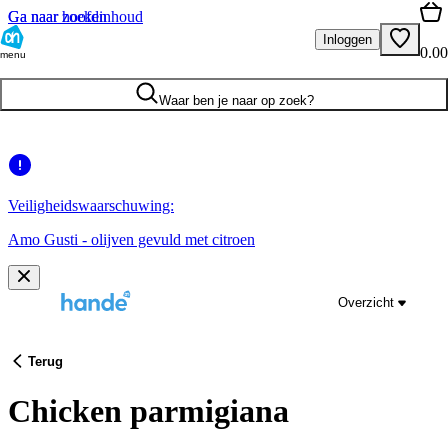
Ga naar hoofdinhoud
Ga naar zoeken
Inloggen
0.00
menu
Waar ben je naar op zoek?
Veiligheidswaarschuwing:
Amo Gusti - olijven gevuld met citroen
Overzicht
Terug
Chicken parmigiana