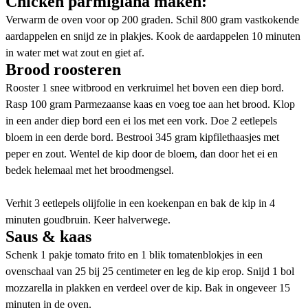
Chicken parmigiana maken:
Verwarm de oven voor op 200 graden. Schil 800 gram vastkokende
aardappelen en snijd ze in plakjes. Kook de aardappelen 10 minuten
in water met wat zout en giet af.
Brood roosteren
Rooster 1 snee witbrood en verkruimel het boven een diep bord.
Rasp 100 gram Parmezaanse kaas en voeg toe aan het brood. Klop
in een ander diep bord een ei los met een vork. Doe 2 eetlepels
bloem in een derde bord. Bestrooi 345 gram kipfilethaasjes met
peper en zout. Wentel de kip door de bloem, dan door het ei en
bedek helemaal met het broodmengsel.
Verhit 3 eetlepels olijfolie in een koekenpan en bak de kip in 4
minuten goudbruin. Keer halverwege.
Saus & kaas
Schenk 1 pakje tomato frito en 1 blik tomatenblokjes in een
ovenschaal van 25 bij 25 centimeter en leg de kip erop. Snijd 1 bol
mozzarella in plakken en verdeel over de kip. Bak in ongeveer 15
minuten in de oven.