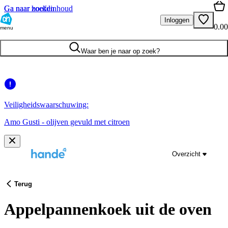
Ga naar hoofdinhoud
Ga naar zoeken
Inloggen
0.00
menu
Waar ben je naar op zoek?
Veiligheidswaarschuwing:
Amo Gusti - olijven gevuld met citroen
Overzicht
Terug
Appelpannenkoek uit de oven