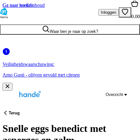
Ga naar hoofdinhoud
Ga naar zoeken
Inloggen
0.00
menu
Waar ben je naar op zoek?
Veiligheidswaarschuwing:
Amo Gusti - olijven gevuld met citroen
Overzicht
Terug
Snelle eggs benedict met