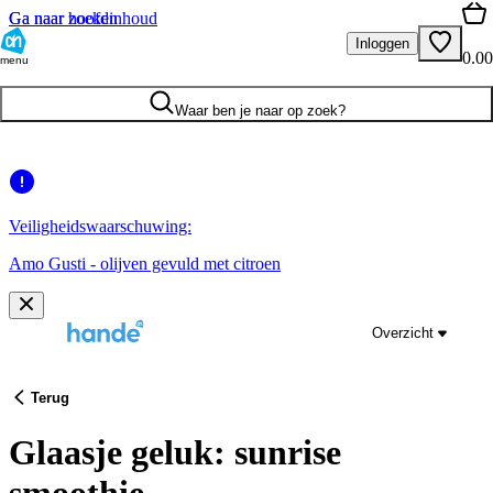
Ga naar hoofdinhoud
Ga naar zoeken
Inloggen
0.00
menu
Waar ben je naar op zoek?
Veiligheidswaarschuwing:
Amo Gusti - olijven gevuld met citroen
Overzicht
Terug
Glaasje geluk: sunrise