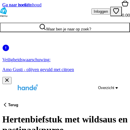
Ga naar hoofdinhoud
Ga naar zoeken
Inloggen
0.00
menu
Waar ben je naar op zoek?
Veiligheidswaarschuwing:
Amo Gusti - olijven gevuld met citroen
Overzicht
Terug
Hertenbiefstuk met wildsaus en