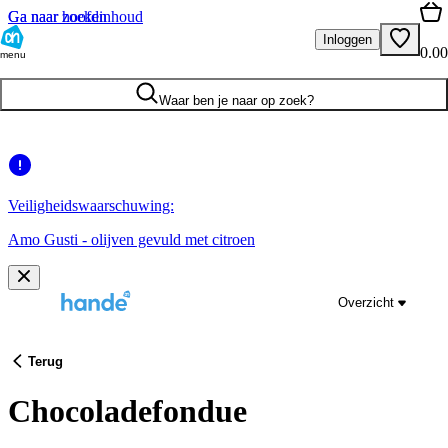
Ga naar hoofdinhoud
Ga naar zoeken
Inloggen
0.00
menu
Waar ben je naar op zoek?
Veiligheidswaarschuwing:
Amo Gusti - olijven gevuld met citroen
Overzicht
Terug
Chocoladefondue