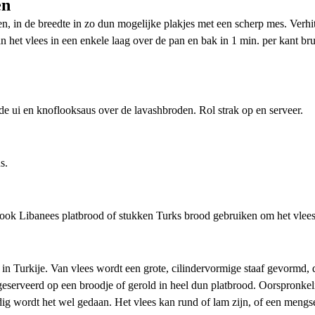
en
en, in de breedte in zo dun mogelijke plakjes met een scherp mes. Verhi
 het vlees in een enkele laag over de pan en bak in 1 min. per kant bru
rode ui en knoflooksaus over de lavashbroden. Rol strak op en serveer.
s.
e ook Libanees platbrood of stukken Turks brood gebruiken om het vlees
 in Turkije. Van vlees wordt een grote, cilindervormige staaf gevormd,
eserveerd op een broodje of gerold in heel dun platbrood. Oorspronkeli
g wordt het wel gedaan. Het vlees kan rund of lam zijn, of een mengse