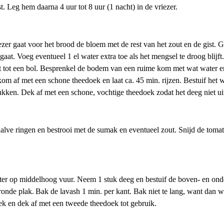
t. Leg hem daarna 4 uur tot 8 uur (1 nacht) in de vriezer.
ezer gaat voor het brood de bloem met de rest van het zout en de gist. 
gaat. Voeg eventueel 1 el water extra toe als het mengsel te droog blij
et tot een bol. Besprenkel de bodem van een ruime kom met wat water en
m af met een schone theedoek en laat ca. 45 min. rijzen. Bestuif het
tukken. Dek af met een schone, vochtige theedoek zodat het deeg niet ui
alve ringen en bestrooi met de sumak en eventueel zout. Snijd de tomat
oter op middelhoog vuur. Neem 1 stuk deeg en bestuif de boven- en on
 ronde plak. Bak de lavash 1 min. per kant. Bak niet te lang, want dan w
k en dek af met een tweede theedoek tot gebruik.