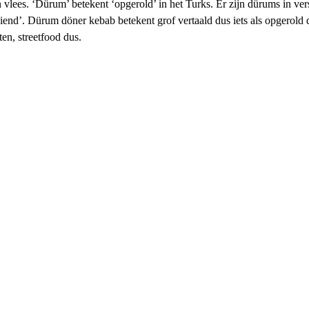
ken vlees. ‘Dürum’ betekent ‘opgerold’ in het Turks. Er zijn dürums in ver
iend’. Dürum döner kebab betekent grof vertaald dus iets als opgerold dr
ten, streetfood dus.