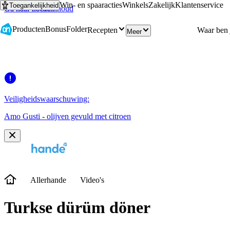
Win- en spaaracties
Winkels
Zakelijk
Klantenservice
Toegankelijkheid
Ga naar hoofdinhoud
Ga naar zoeken
Producten
Bonus
Folder
Recepten
Meer
Veiligheidswaarschuwing:
Amo Gusti - olijven gevuld met citroen
Allerhande
Video's
Turkse dürüm döner