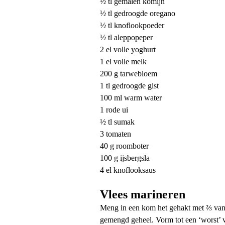
½ tl gemalen komijn
½ tl gedroogde oregano
½ tl knoflookpoeder
½ tl aleppopeper
2 el volle yoghurt
1 el volle melk
200 g tarwebloem
1 tl gedroogde gist
100 ml warm water
1 rode ui
½ tl sumak
3 tomaten
40 g roomboter
100 g ijsbergsla
4 el knoflooksaus
Vlees marineren
Meng in een kom het gehakt met ⅔ van 
gemengd geheel. Vorm tot een ‘worst’ v