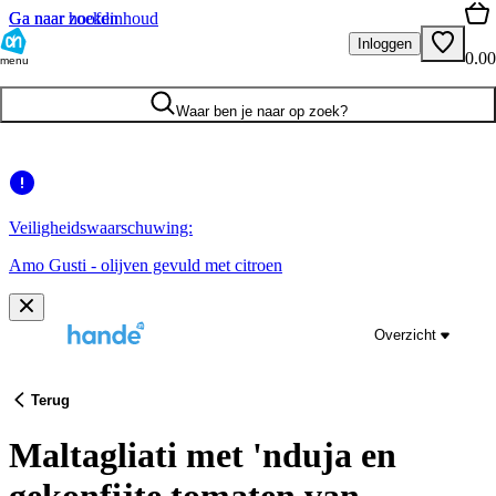
Ga naar hoofdinhoud
Ga naar zoeken
Inloggen
0.00
menu
Waar ben je naar op zoek?
Veiligheidswaarschuwing:
Amo Gusti - olijven gevuld met citroen
Overzicht
Terug
Maltagliati met 'nduja en