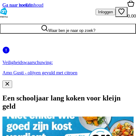
Ga naar hoofdinhoud
Ga naar zoeken
Inloggen
0.00
menu
Waar ben je naar op zoek?
Veiligheidswaarschuwing:
Amo Gusti - olijven gevuld met citroen
Een schooljaar lang koken voor kleijn
geld