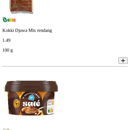
Kokki Djawa Mix rendang
1
.
49
100 g