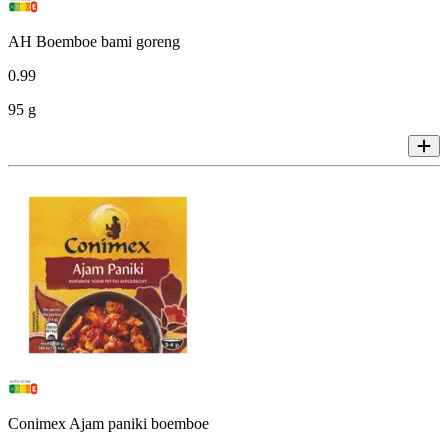
AH Boemboe bami goreng
0
.
99
95 g
Conimex Ajam paniki boemboe