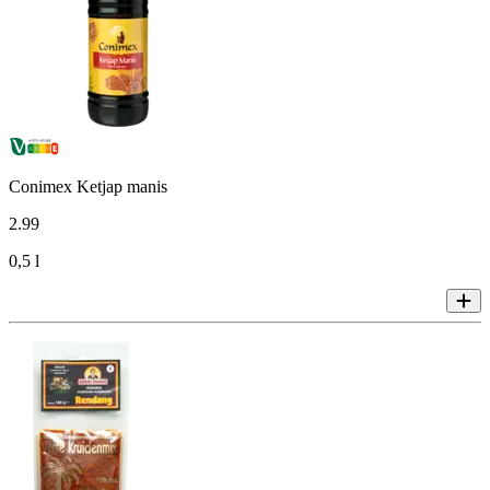
Conimex Ketjap manis
2
.
99
0,5 l