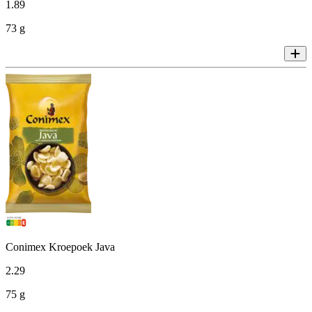
1
.
89
73 g
Conimex Kroepoek Java
2
.
29
75 g