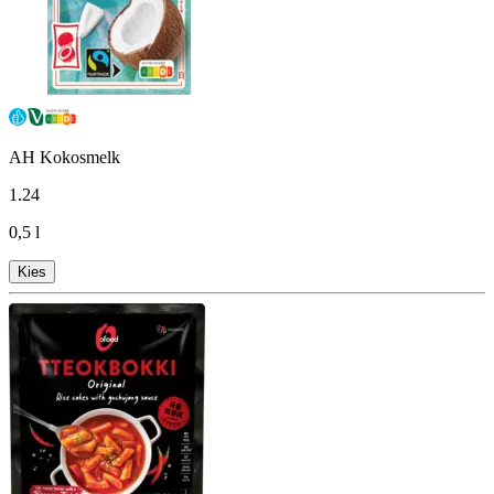
AH Kokosmelk
1
.
24
0,5 l
Kies