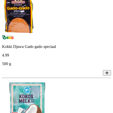
Kokki Djawa Gado gado speciaal
4
.
99
500 g