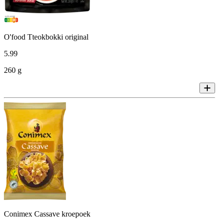
O'food Tteokbokki original
5
.
99
260 g
Conimex Cassave kroepoek