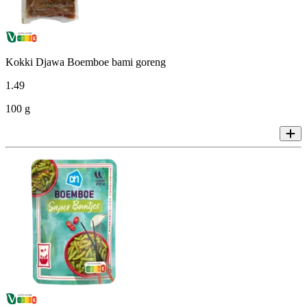
Kokki Djawa Boemboe bami goreng
1
.
49
100 g