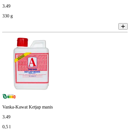
3
.
49
330 g
Vanka-Kawat Ketjap manis
3
.
49
0,5 l