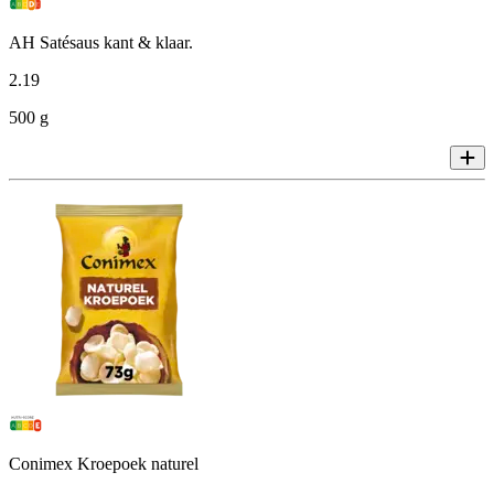
AH Satésaus kant & klaar.
2
.
19
500 g
Conimex Kroepoek naturel