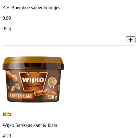
AH Boemboe sajoer boontjes
0
.
99
95 g
Wijko Satésaus kant & klaar
4
.
29