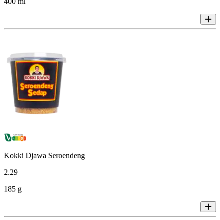
400 ml
Kokki Djawa Seroendeng
2
.
29
185 g