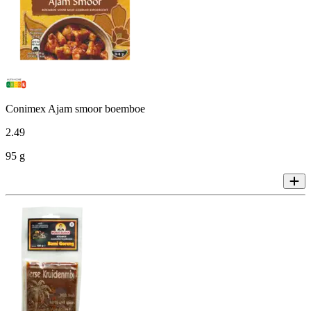
Conimex Ajam smoor boemboe
2
.
49
95 g