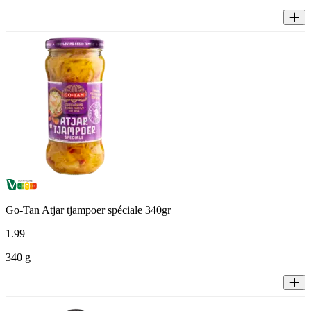
Go-Tan Atjar tjampoer spéciale 340gr
1
.
99
340 g