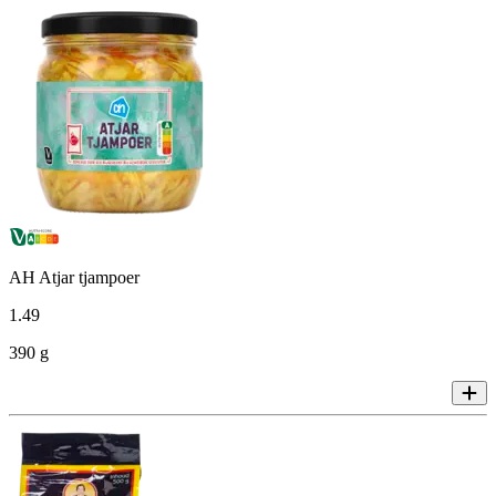
AH Atjar tjampoer
1
.
49
390 g