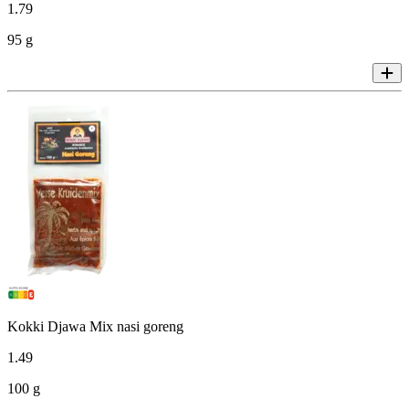
1
.
79
95 g
Kokki Djawa Mix nasi goreng
1
.
49
100 g