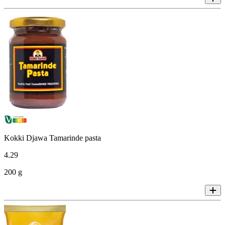
Kokki Djawa Tamarinde pasta
4
.
29
200 g