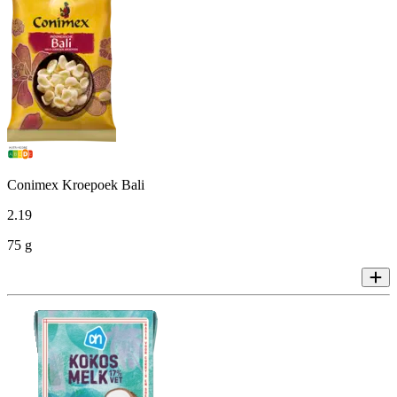
Conimex Kroepoek Bali
2
.
19
75 g