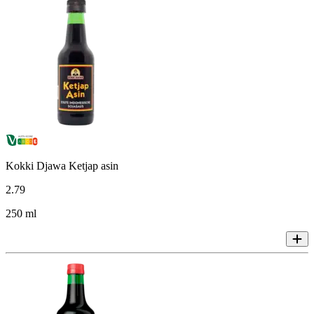
Kokki Djawa Ketjap asin
2
.
79
250 ml