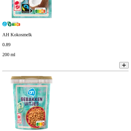
AH Kokosmelk
0
.
89
200 ml