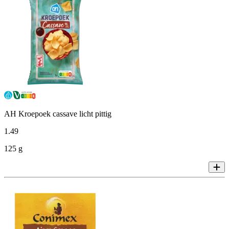
AH Kroepoek cassave licht pittig
1
.
49
125 g