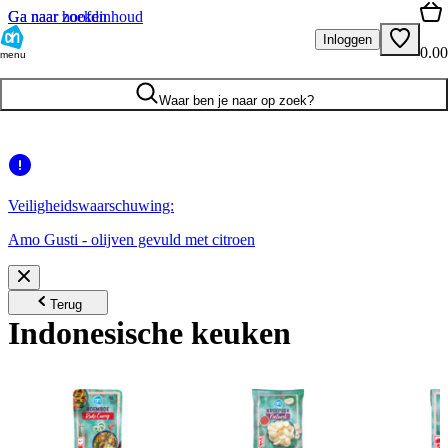
Ga naar hoofdinhoud
Ga naar zoeken
Inloggen
0.00
menu
Waar ben je naar op zoek?
Veiligheidswaarschuwing:
Amo Gusti - olijven gevuld met citroen
Terug
Indonesische keuken