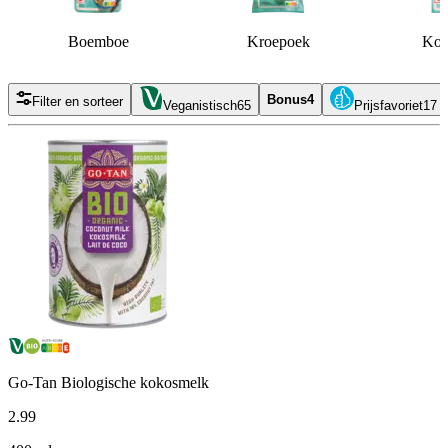
Boemboe
Kroepoek
Kok
Bonus
4
Filter en sorteer
Veganistisch
65
Prijsfavoriet
17
Go-Tan Biologische kokosmelk
2
.
99