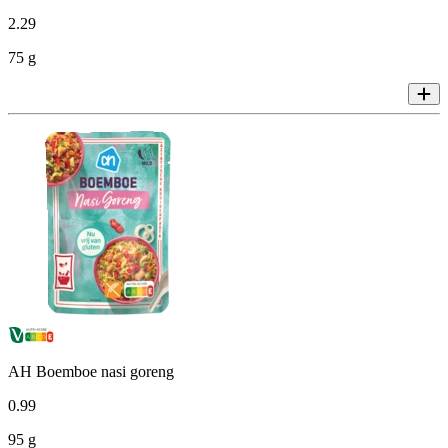
2
.
29
75 g
AH Boemboe nasi goreng
0
.
99
95 g