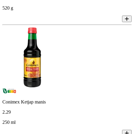
520 g
Conimex Ketjap manis
2
.
29
250 ml