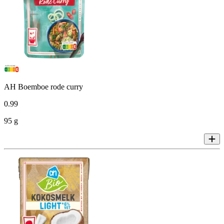
AH Boemboe rode curry
0
.
99
95 g