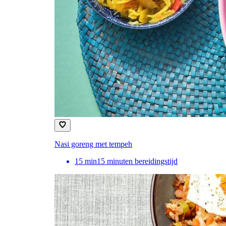
Nasi goreng met tempeh
15
min
15 minuten bereidingstijd