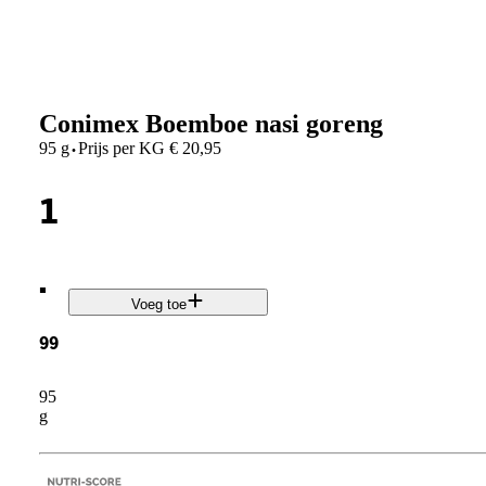
Conimex Boemboe nasi goreng
·
95 g
Prijs per
KG
€
20,95
1
.
Voeg toe
99
95
g