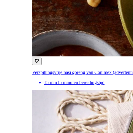
Verspillingsvrije nasi goreng van Conimex (advertenti
15
min
15 minuten bereidingstijd