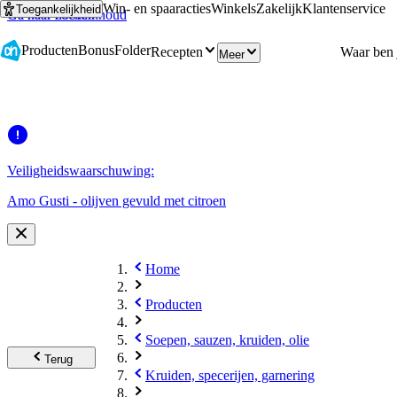
Win- en spaaracties
Winkels
Zakelijk
Klantenservice
Toegankelijkheid
Ga naar hoofdinhoud
Ga naar zoeken
Producten
Bonus
Folder
Recepten
Meer
Veiligheidswaarschuwing:
Amo Gusti - olijven gevuld met citroen
Home
Producten
Soepen, sauzen, kruiden, olie
Terug
Kruiden, specerijen, garnering