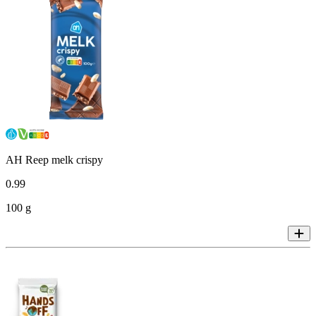
AH Reep melk crispy
0
.
99
100 g