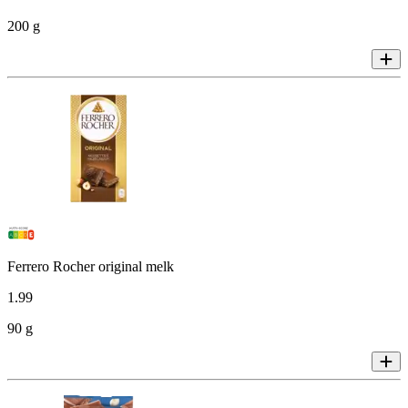
200 g
Ferrero Rocher original melk
1
.
99
90 g