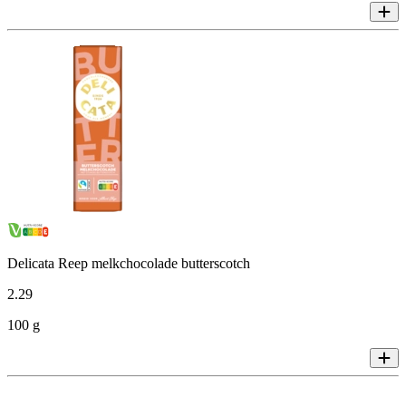
Delicata Reep melkchocolade butterscotch
2
.
29
100 g