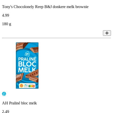
Tony's Chocolonely Reep B&J donkere melk brownie
4
.
99
180 g
AH Praliné bloc melk
2
.
49