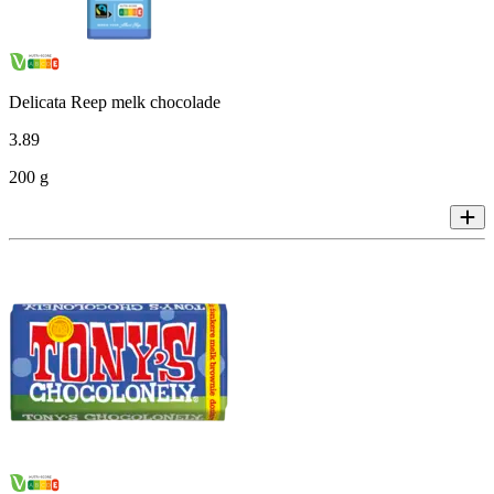
Delicata Reep melk chocolade
3
.
89
200 g