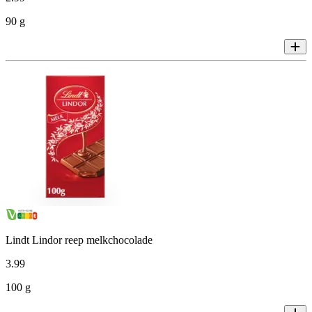
90 g
Lindt Lindor reep melkchocolade
3
.
99
100 g