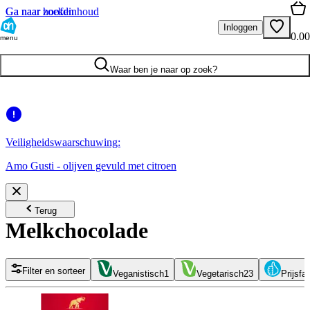
Ga naar hoofdinhoud
Ga naar zoeken
Inloggen
0.00
menu
Waar ben je naar op zoek?
Veiligheidswaarschuwing:
Amo Gusti - olijven gevuld met citroen
Terug
Melkchocolade
Filter en sorteer
Veganistisch
1
Vegetarisch
23
Prijsfa