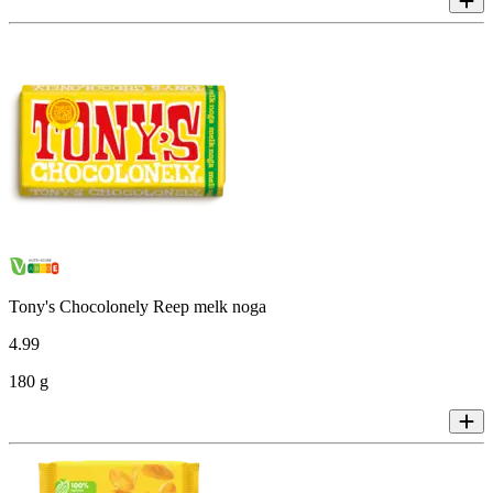
Tony's Chocolonely Reep melk noga
4
.
99
180 g