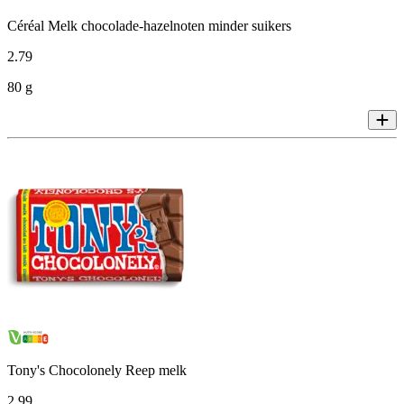
Céréal Melk chocolade-hazelnoten minder suikers
2
.
79
80 g
Tony's Chocolonely Reep melk
2
.
99