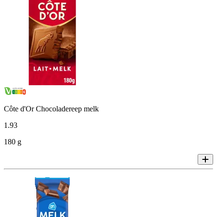
Côte d'Or Chocoladereep melk
1
.
93
180 g