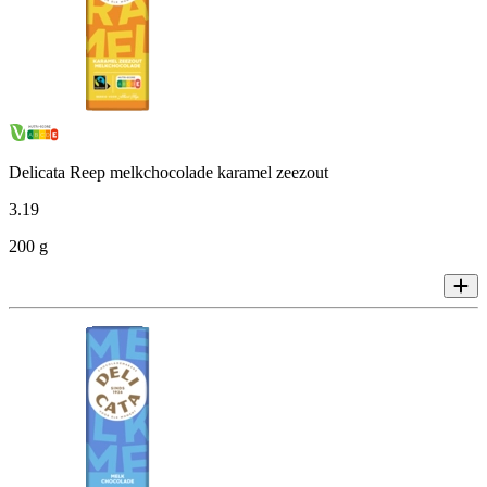
Delicata Reep melkchocolade karamel zeezout
3
.
19
200 g