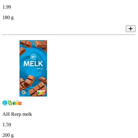
1
.
99
180 g
AH Reep melk
1
.
59
200 g