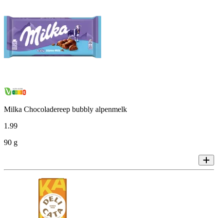
Milka Chocoladereep bubbly alpenmelk
1
.
99
90 g