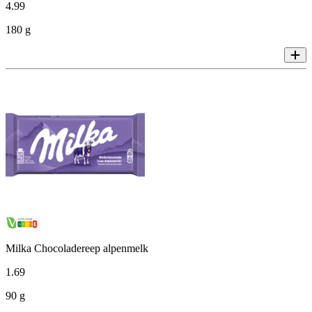
4
.
99
180 g
Milka Chocoladereep alpenmelk
1
.
69
90 g