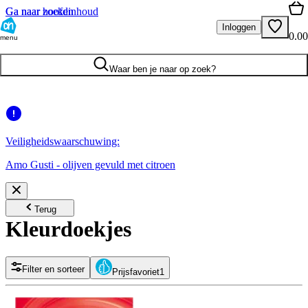
Ga naar hoofdinhoud
Ga naar zoeken
Inloggen
0.00
menu
Waar ben je naar op zoek?
Veiligheidswaarschuwing:
Amo Gusti - olijven gevuld met citroen
Terug
Kleurdoekjes
Filter en sorteer
Prijsfavoriet
1