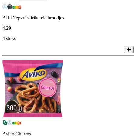
AH Diepvries frikandelbroodjes
4
.
29
4 stuks
Aviko Churros