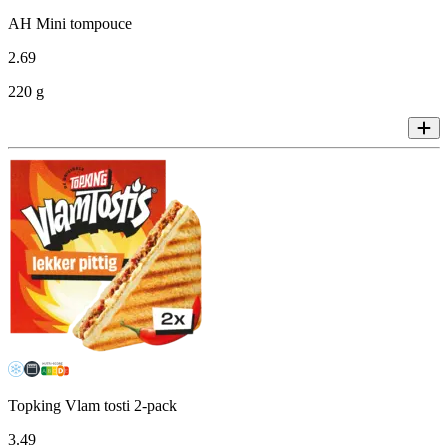
AH Mini tompouce
2
.
69
220 g
Topking Vlam tosti 2-pack
3
.
49