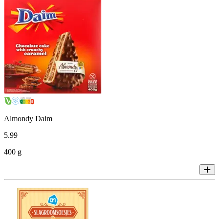
Almondy Daim
5
.
99
400 g