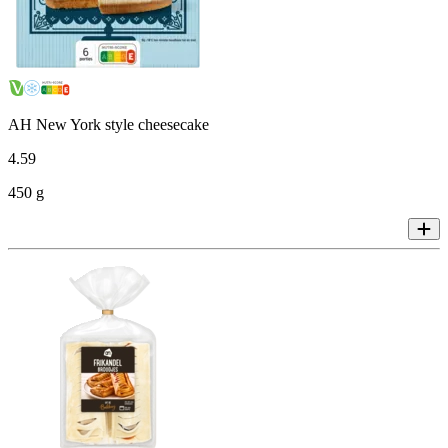
AH New York style cheesecake
4
.
59
450 g