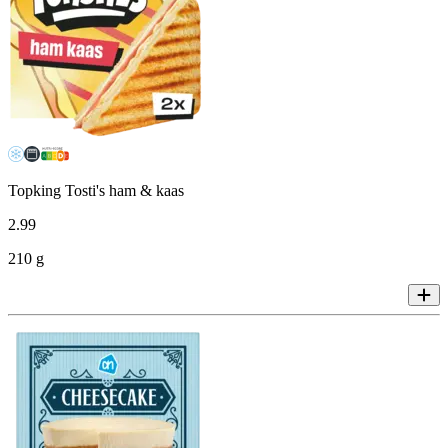
Topking Tosti's ham & kaas
2
.
99
210 g