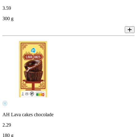
3
.
59
300 g
AH Lava cakes chocolade
2
.
29
180 g