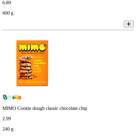
6
.
89
600 g
MIMO Cookie dough classic chocolate chip
2
.
99
240 g