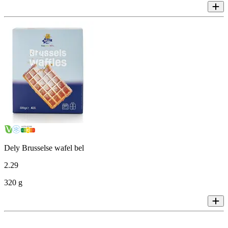
Dely Brusselse wafel bel
2
.
29
320 g