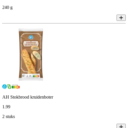
240 g
AH Stokbrood kruidenboter
1
.
99
2 stuks