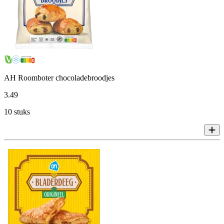
AH Roomboter chocoladebroodjes
3
.
49
10 stuks