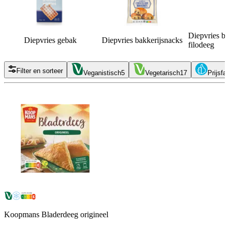
Diepvries bl
Diepvries gebak
Diepvries bakkerijsnacks
filodeeg
Filter en sorteer
Veganistisch
5
Vegetarisch
17
Prijsfa
Koopmans Bladerdeeg origineel