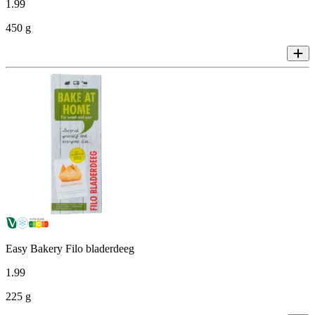
1
.
99
450 g
Easy Bakery Filo bladerdeeg
1
.
99
225 g