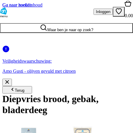
Ga naar hoofdinhoud
Ga naar zoeken
Inloggen
0.00
menu
Waar ben je naar op zoek?
Veiligheidswaarschuwing:
Amo Gusti - olijven gevuld met citroen
Terug
Diepvries brood, gebak,
bladerdeeg