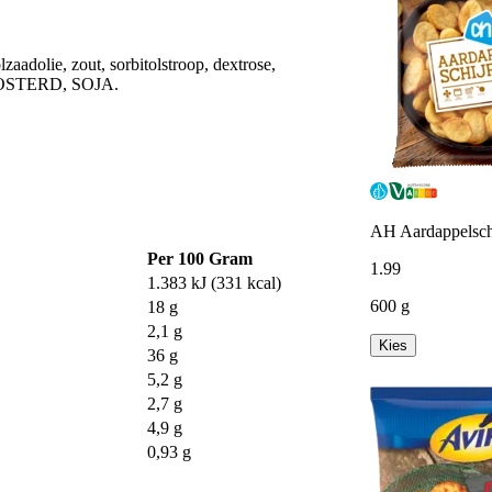
dolie, zout, sorbitolstroop, dextrose,
 MOSTERD, SOJA.
AH Aardappelschi
Per 100 Gram
1
.
99
1.383 kJ (331 kcal)
600 g
18 g
2,1 g
Kies
36 g
5,2 g
2,7 g
4,9 g
0,93 g