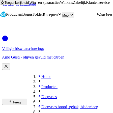
Win- en spaaracties
Winkels
Zakelijk
Klantenservice
Toegankelijkheid
Ga naar hoofdinhoud
Ga naar zoeken
Producten
Bonus
Folder
Recepten
Meer
Veiligheidswaarschuwing:
Amo Gusti - olijven gevuld met citroen
Home
Producten
Diepvries
Terug
Diepvries brood, gebak, bladerdeeg