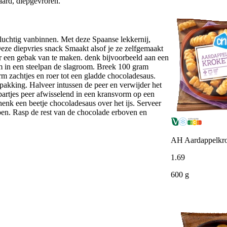
ard, diepgevroren.
 luchtig vanbinnen. Met deze Spaanse lekkernij,
Deze diepvries snack Smaakt alsof je ze zelfgemaakt
r een gebak van te maken. denk bijvoorbeeld aan een
m in een steelpan de slagroom. Breek 100 gram
m zachtjes en roer tot een gladde chocoladesaus.
akking. Halveer intussen de peer en verwijder het
 partjes peer afwisselend in een kransvorm op een
Schenk een beetje chocoladesaus over het ijs. Serveer
ppen. Rasp de rest van de chocolade erboven en
AH Aardappelkro
1
.
69
600 g