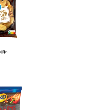
jfjes