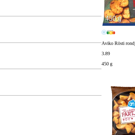
Aviko Rösti rond
3
.
89
450 g