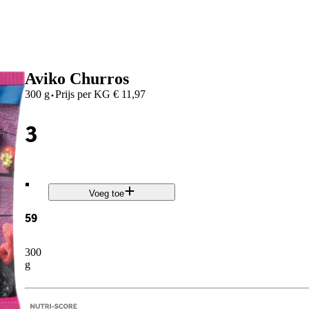
Aviko Churros
·
300 g
Prijs per
KG
€
11,97
3
.
Voeg toe
59
300
g