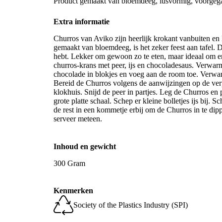
Product gemaakt van bloemdeeg, lusvormig, voorgega
Extra informatie
Churros van Aviko zijn heerlijk krokant vanbuiten en
gemaakt van bloemdeeg, is het zeker feest aan tafel. 
hebt. Lekker om gewoon zo te eten, maar ideaal om e
churros-krans met peer, ijs en chocoladesaus. Verwar
chocolade in blokjes en voeg aan de room toe. Verwar
Bereid de Churros volgens de aanwijzingen op de verp
klokhuis. Snijd de peer in partjes. Leg de Churros en
grote platte schaal. Schep er kleine bolletjes ijs bij. 
de rest in een kommetje erbij om de Churros in te di
serveer meteen.
Inhoud en gewicht
300 Gram
Kenmerken
Society of the Plastics Industry (SPI)