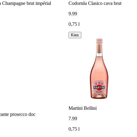
 Champagne brut impérial
Codorníu Clasico cava brut
9
.
99
0,75 l
Kies
Martini Bellini
zzante prosecco doc
7
.
99
0,75 l