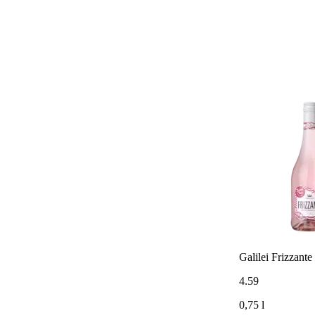
Galilei Frizzant
4
.
59
0,75 l