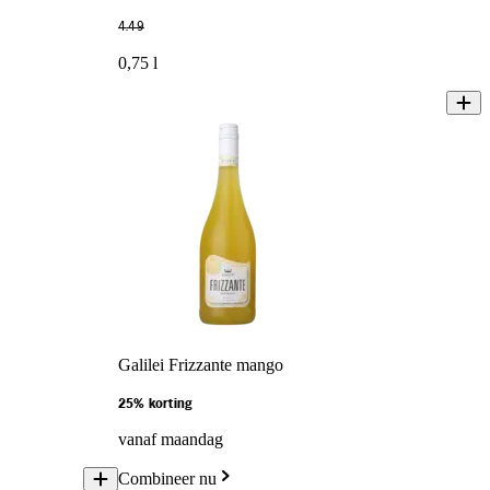
4
.
49
0,75 l
Galilei Frizzante mango
25% korting
vanaf maandag
Combineer nu