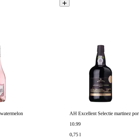
e watermelon
AH Excellent Selectie martinez port
10
.
99
0,75 l