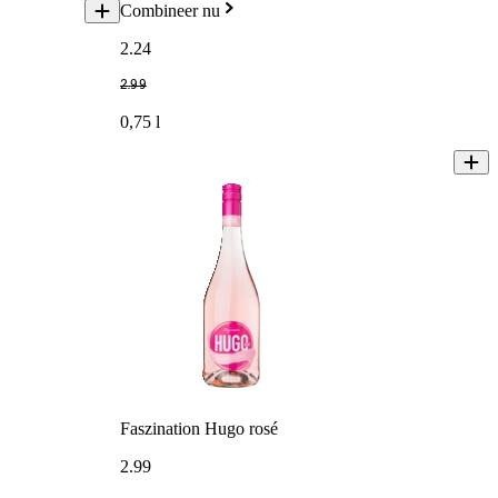
Combineer nu
2
.
24
2
.
99
0,75 l
Faszination Hugo rosé
2
.
99