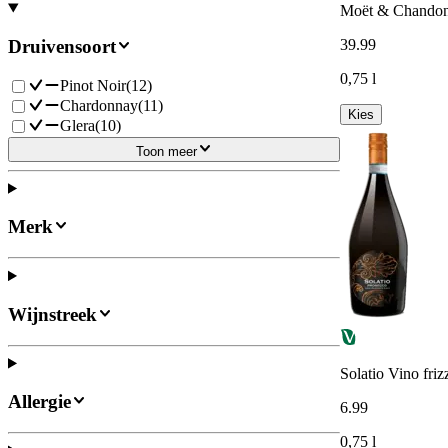
Moët & Chandon
Druivensoort
39
.
99
0,75 l
Pinot Noir
(
12
)
Chardonnay
(
11
)
Kies
Glera
(
10
)
Toon meer
Merk
Wijnstreek
Solatio Vino fri
Allergie
6
.
99
0,75 l