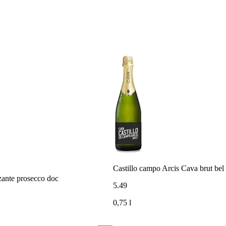
Castillo campo Arcis Cava brut bel
zzante prosecco doc
5
.
49
0,75 l