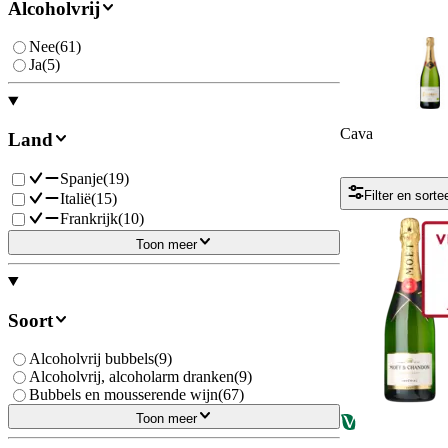
Alcoholvrij
Nee
(
61
)
Ja
(
5
)
Cava
Land
Spanje
(
19
)
Filter en sorte
Italië
(
15
)
Frankrijk
(
10
)
Toon meer
Soort
Alcoholvrij bubbels
(
9
)
Alcoholvrij, alcoholarm dranken
(
9
)
Bubbels en mousserende wijn
(
67
)
Toon meer