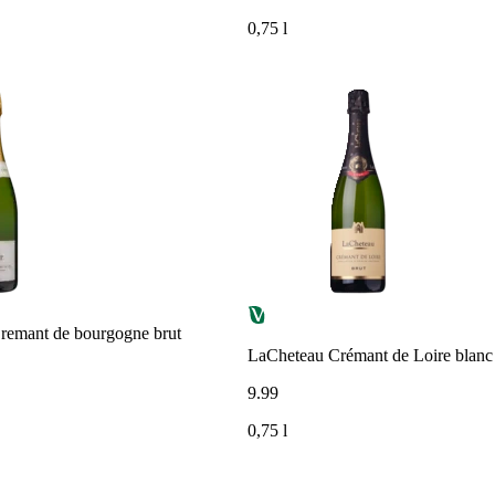
0,75 l
remant de bourgogne brut
LaCheteau Crémant de Loire blanc 
9
.
99
0,75 l