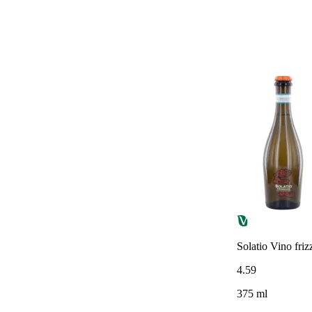
Solatio Vino fri
4
.
59
375 ml