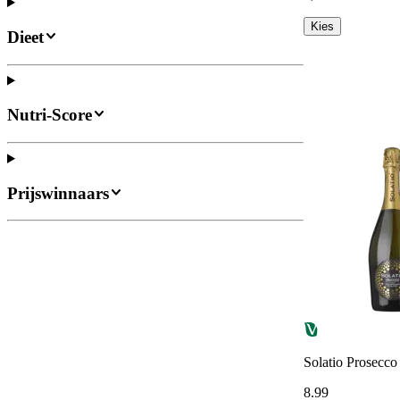
Kies
Dieet
Nutri-Score
Prijswinnaars
Solatio Prosecco
8
.
99