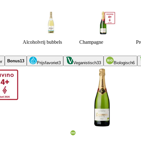
Alcoholvrij bubbels
Champagne
Pr
Bonus
13
er
Prijsfavoriet
3
Veganistisch
33
Biologisch
6