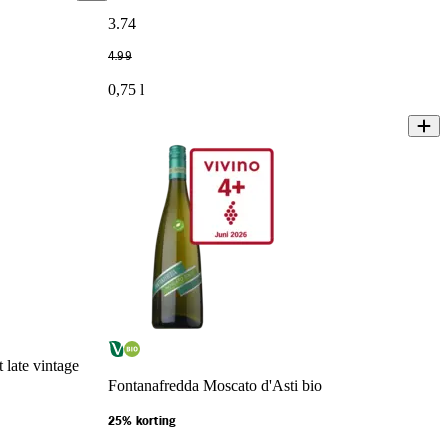
3
.
74
4
.
99
0,75 l
 late vintage
Fontanafredda Moscato d'Asti bio
25% korting