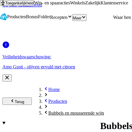
Win- en spaaracties
Winkels
Zakelijk
Klantenservice
Toegankelijkheid
Ga naar hoofdinhoud
Ga naar zoeken
Producten
Bonus
Folder
Recepten
Meer
Veiligheidswaarschuwing:
Amo Gusti - olijven gevuld met citroen
Home
Producten
Terug
Bubbels en mousserende wijn
Bubbels