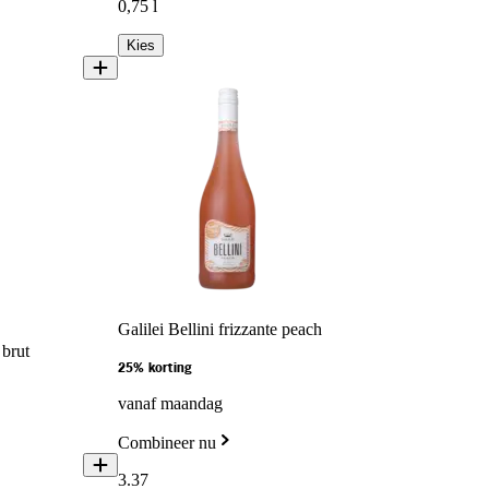
0,75 l
Kies
Galilei Bellini frizzante peach
brut
25% korting
vanaf maandag
Combineer nu
3
.
37