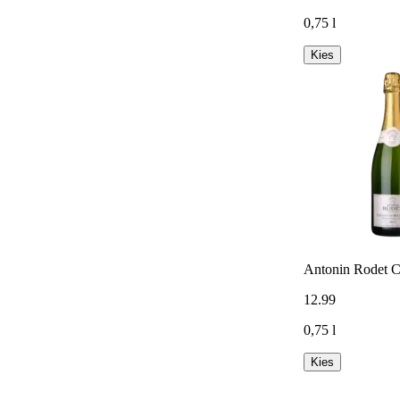
0,75 l
Kies
Antonin Rodet C
12
.
99
0,75 l
Kies