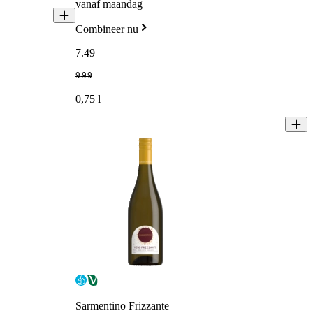
vanaf maandag
Combineer nu
7
.
49
9
.
99
0,75 l
Sarmentino Frizzante