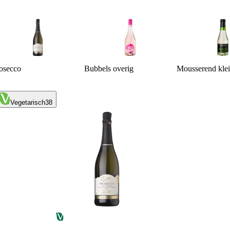
osecco
Bubbels overig
Mousserend kle
Vegetarisch
38