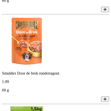
60 g
Smuldier Door de brok runderragout
1
.
99
60 g