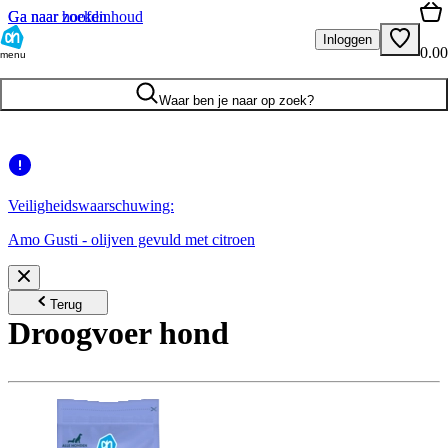
Ga naar hoofdinhoud
Ga naar zoeken
Inloggen
0.00
menu
Waar ben je naar op zoek?
Veiligheidswaarschuwing:
Amo Gusti - olijven gevuld met citroen
Terug
Droogvoer hond