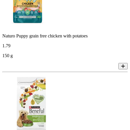
Naturo Puppy grain free chicken with potatoes
1
.
79
150 g