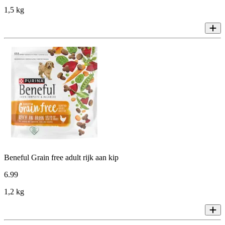
1,5 kg
Beneful Grain free adult rijk aan kip
6
.
99
1,2 kg