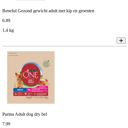
Beneful Gezond gewicht adult met kip en groenten
6
.
89
1,4 kg
Purina Adult dog dry bel
7
.
99