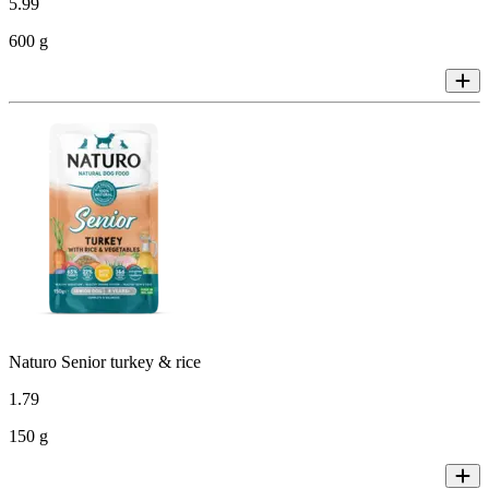
5
.
99
600 g
Naturo Senior turkey & rice
1
.
79
150 g