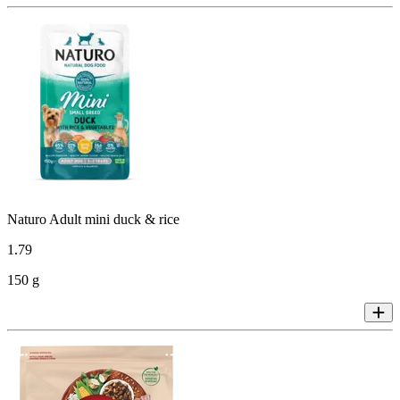
Naturo Adult mini duck & rice
1
.
79
150 g