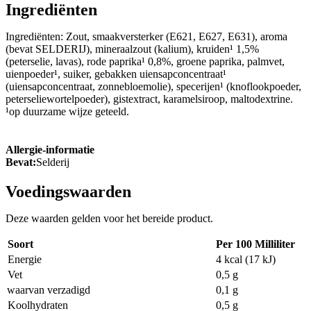
Ingrediënten
Ingrediënten: Zout, smaakversterker (E621, E627, E631), aroma
(bevat SELDERIJ), mineraalzout (kalium), kruiden¹ 1,5%
(peterselie, lavas), rode paprika¹ 0,8%, groene paprika, palmvet,
uienpoeder¹, suiker, gebakken uiensapconcentraat¹
(uiensapconcentraat, zonnebloemolie), specerijen¹ (knoflookpoeder,
peterseliewortelpoeder), gistextract, karamelsiroop, maltodextrine.
¹op duurzame wijze geteeld.
Allergie-informatie
Bevat:
Selderij
Voedingswaarden
Deze waarden gelden voor het bereide product.
Soort
Per 100 Milliliter
Energie
4 kcal (17 kJ)
Vet
0,5 g
waarvan verzadigd
0,1 g
Koolhydraten
0,5 g