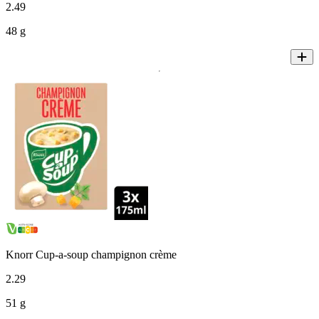
2
.
49
48 g
Knorr Cup-a-soup champignon crème
2
.
29
51 g