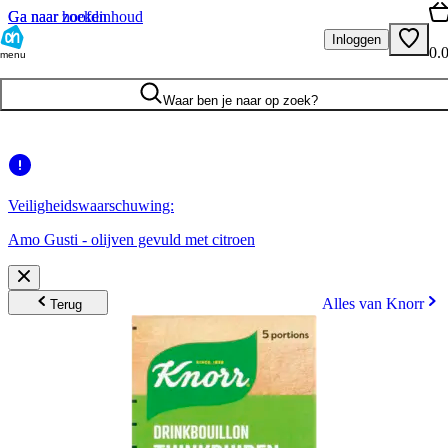
Ga naar hoofdinhoud
Ga naar zoeken
Inloggen
0.
menu
Waar ben je naar op zoek?
Veiligheidswaarschuwing:
Amo Gusti - olijven gevuld met citroen
Alles van Knorr
Terug