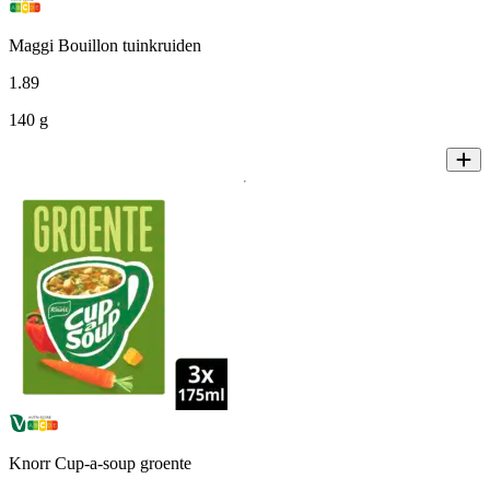
Maggi Bouillon tuinkruiden
1
.
89
140 g
Knorr Cup-a-soup groente