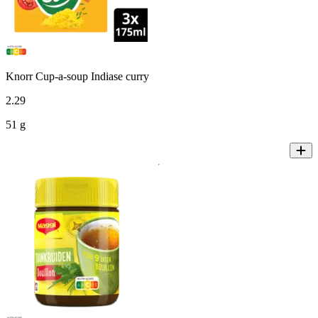
Knorr Cup-a-soup Indiase curry
2
.
29
51 g