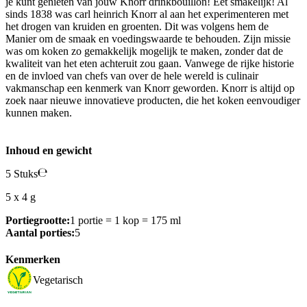
je kunt genieten van jouw Knorr drinkbouillon! Eet smakelijk! Al
sinds 1838 was carl heinrich Knorr al aan het experimenteren met
het drogen van kruiden en groenten. Dit was volgens hem de
Manier om de smaak en voedingswaarde te behouden. Zijn missie
was om koken zo gemakkelijk mogelijk te maken, zonder dat de
kwaliteit van het eten achteruit zou gaan. Vanwege de rijke historie
en de invloed van chefs van over de hele wereld is culinair
vakmanschap een kenmerk van Knorr geworden. Knorr is altijd op
zoek naar nieuwe innovatieve producten, die het koken eenvoudiger
kunnen maken.
Inhoud en gewicht
5 Stuks
5 x 4 g
Portiegrootte:
1 portie = 1 kop = 175 ml
Aantal porties:
5
Kenmerken
Vegetarisch