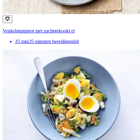
Venkelstamppot met zachtgekookt ei
35
min
35 minuten bereidingstijd