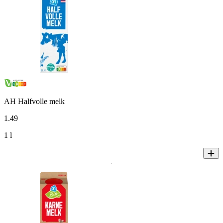
AH Halfvolle melk
1
.
49
1 l