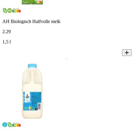
AH Biologisch Halfvolle melk
2
.
29
1,5 l