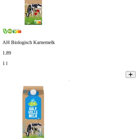
AH Biologisch Karnemelk
1
.
89
1 l