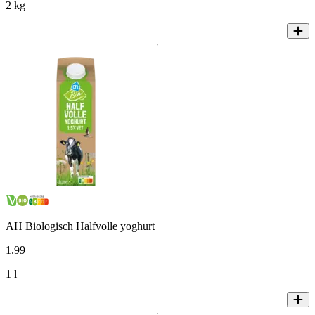
2 kg
AH Biologisch Halfvolle yoghurt
1
.
99
1 l