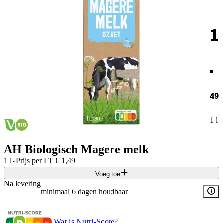
1
.
49
1 l
AH Biologisch Magere melk
·
1 l
Prijs per
LT
€
1,49
Voeg toe
Na levering
minimaal 6 dagen houdbaar
Wat is Nutri-Score?