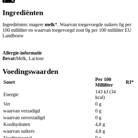
Ingrediënten
Ingrediënten: magere
melk
*. Waarvan toegevoegde suikers 0g per
100 milliliter en waarvan toegevoegd zout 0g per 100 milliliter EU
Landbouw
Allergie-informatie
Bevat:
Melk, Lactose
Voedingswaarden
Per 100
Soort
RI*
Milliliter
143 kJ (34
Energie
kcal)
Vet
0 g
waarvan verzadigd
0 g
waarvan onverzadigd
0 g
Koolhydraten
4,8 g
waarvan suikers
4,8 g
Voedingsvezel
0 g