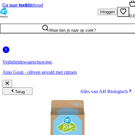
Ga naar hoofdinhoud
Ga naar zoeken
Inloggen
0.
menu
Waar ben je naar op zoek?
Veiligheidswaarschuwing:
Amo Gusti - olijven gevuld met citroen
Alles van AH Biologisch
Terug