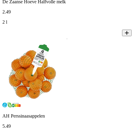
De Zaanse Hoeve Halfvolle melk
2
.
49
2 l
AH Perssinaasappelen
5
.
49