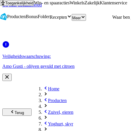
Win- en spaaracties
Winkels
Zakelijk
Klantenservice
Toegankelijkheid
Ga naar hoofdinhoud
Ga naar zoeken
Producten
Bonus
Folder
Recepten
Meer
Veiligheidswaarschuwing:
Amo Gusti - olijven gevuld met citroen
Home
Producten
Zuivel, eieren
Terug
Yoghurt, skyr