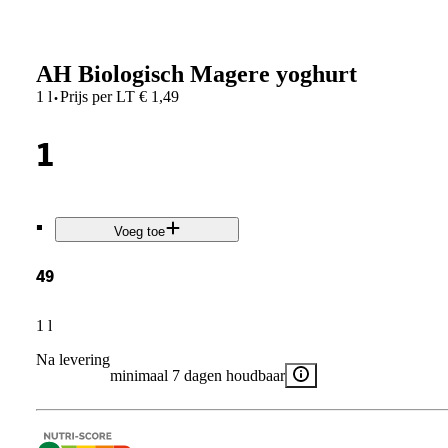
AH Biologisch Magere yoghurt
·
1 l
Prijs per
LT
€
1,49
1
.
Voeg toe
49
1 l
Na levering
minimaal 7 dagen houdbaar