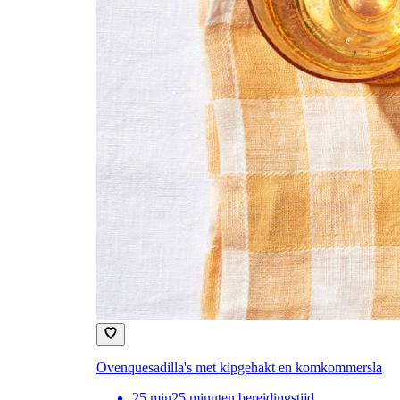
Ovenquesadilla's met kipgehakt en komkommersla
25
min
25 minuten bereidingstijd