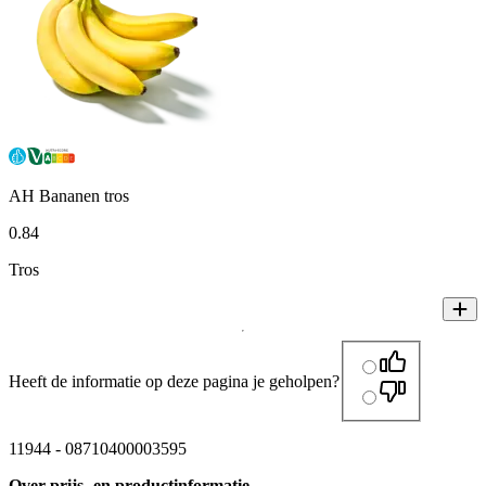
AH Bananen tros
0
.
84
Tros
Heeft de informatie op deze pagina je geholpen?
11944
-
08710400003595
Over prijs- en productinformatie