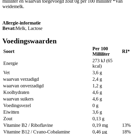
milliliter en waarvan toegevoegd zout 0g per 100 milliliter *Van
weidemelk.
Allergie-informatie
Bevat:
Melk, Lactose
Voedingswaarden
Per 100
Soort
RI*
Milliliter
273 kJ (65
Energie
kcal)
Vet
3,6 g
waarvan verzadigd
2,4 g
waarvan onverzadigd
1,2 g
Koolhydraten
4,6 g
waarvan suikers
4,6 g
Voedingsvezel
0 g
Eiwitten
3,6 g
Zout
0,13 g
Vitamine B2 / Riboflavine
0,19 mg
13%
Vitamine B12 / Cyano-Cobalamine
0,46 µg
18%