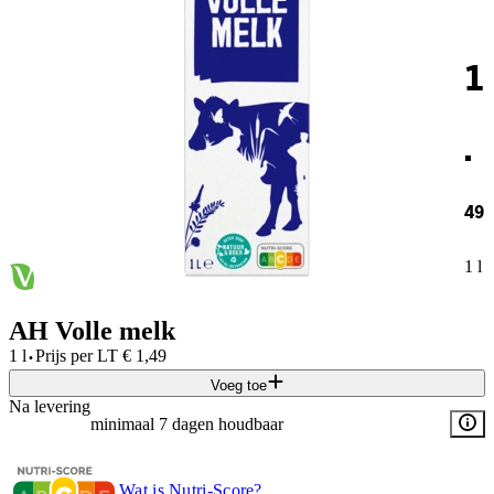
1
.
49
1 l
AH Volle melk
·
1 l
Prijs per
LT
€
1,49
Voeg toe
Na levering
minimaal 7 dagen houdbaar
Wat is Nutri-Score?