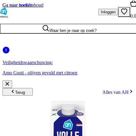
Ga naar hoofdinhoud
Ga naar zoeken
Inloggen
0.
menu
Waar ben je naar op zoek?
Veiligheidswaarschuwing:
Amo Gusti - olijven gevuld met citroen
Alles van AH
Terug