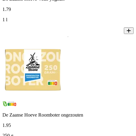
1
.
79
1 l
De Zaanse Hoeve Roomboter ongezouten
1
.
95
250 g