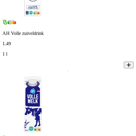
AH Volle zuiveldrink
1
.
49
1 l