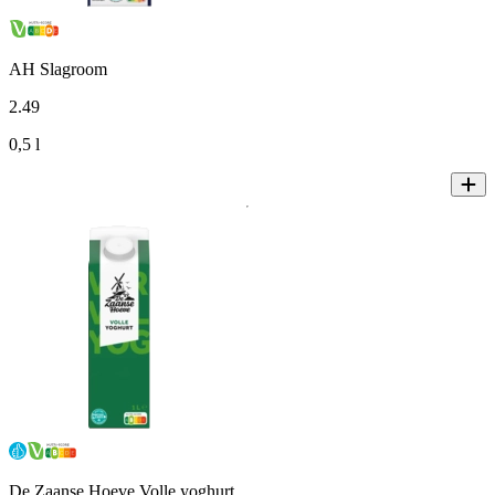
AH Slagroom
2
.
49
0,5 l
De Zaanse Hoeve Volle yoghurt