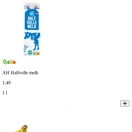
AH Halfvolle melk
1
.
49
1 l