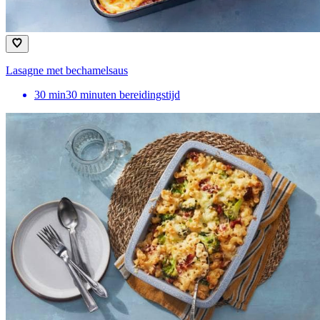
Lasagne met bechamelsaus
30
min
30 minuten bereidingstijd