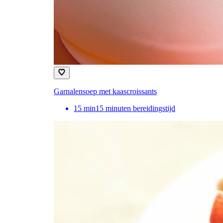
Garnalensoep met kaascroissants
15
min
15 minuten bereidingstijd