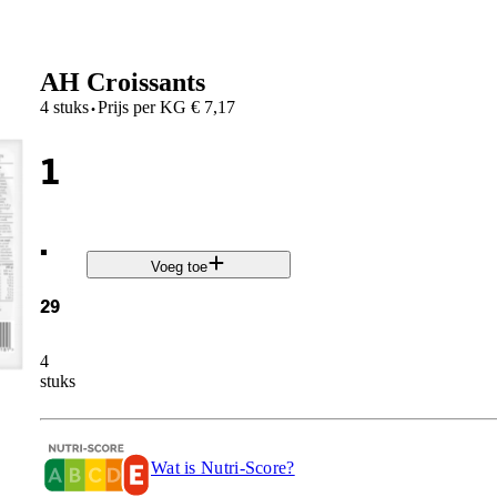
AH Croissants
·
4 stuks
Prijs per
KG
€
7,17
1
.
Voeg toe
29
4
stuks
Wat is Nutri-Score?