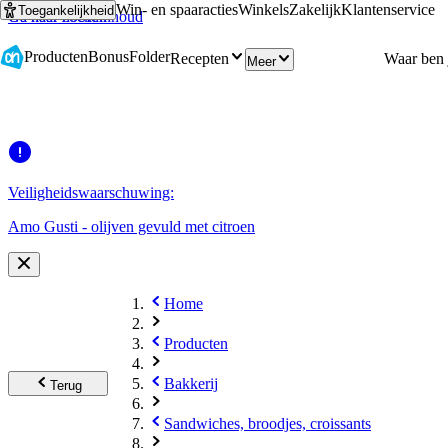
Win- en spaaracties
Winkels
Zakelijk
Klantenservice
Toegankelijkheid
Ga naar hoofdinhoud
Ga naar zoeken
Producten
Bonus
Folder
Recepten
Meer
Veiligheidswaarschuwing:
Amo Gusti - olijven gevuld met citroen
Home
Producten
Bakkerij
Terug
Sandwiches, broodjes, croissants