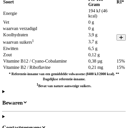
Soort
RI*
Gram
194 kJ (46
Energie
kcal)
Vet
0 g
waarvan verzadigd
0 g
Koolhydraten
3,9 g
1
3,7 g
waarvan suikers
Eiwitten
6,5 g
Zout
0,12 g
Vitamine B12 / Cyano-Cobalamine
0,38 µg
15%
Vitamine B2 / Riboflavine
0,21 mg
15%
* Referentie-inname van een gemiddelde volwassene (8400 kJ/2000 kcal). **
Dagelijkse referentie-inname.
1
Bevat van nature aanwezige suikers.
Bewaren
Contactgegevens