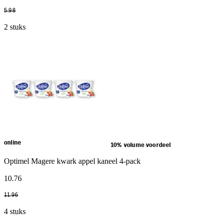
5
.
98
2 stuks
online
10% volume voordeel
Optimel Magere kwark appel kaneel 4-pack
10
.
76
11
.
96
4 stuks