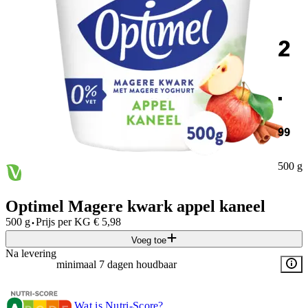
2
.
99
500 g
Optimel Magere kwark appel kaneel
·
500 g
Prijs per
KG
€
5,98
Voeg toe
Na levering
minimaal 7 dagen houdbaar
Wat is Nutri-Score?