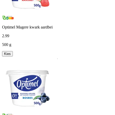
Optimel Magere kwark aardbei
2
.
99
500 g
Kies