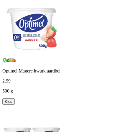
Optimel Magere kwark aardbei
2
.
99
500 g
Kies