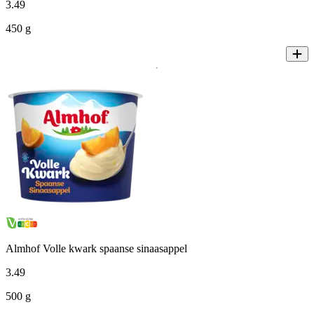
3
.
49
450 g
Almhof Volle kwark spaanse sinaasappel
3
.
49
500 g