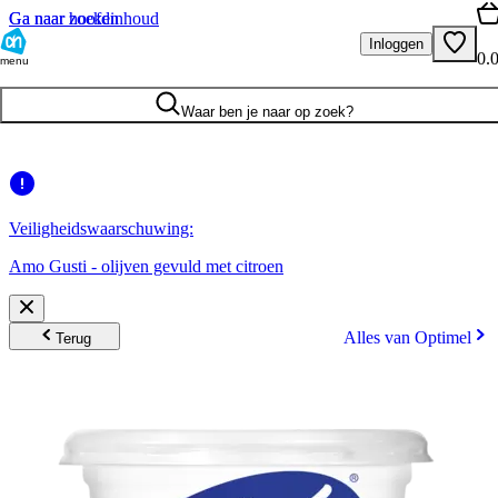
Ga naar hoofdinhoud
Ga naar zoeken
Inloggen
0.
menu
Waar ben je naar op zoek?
Veiligheidswaarschuwing:
Amo Gusti - olijven gevuld met citroen
Alles van Optimel
Terug