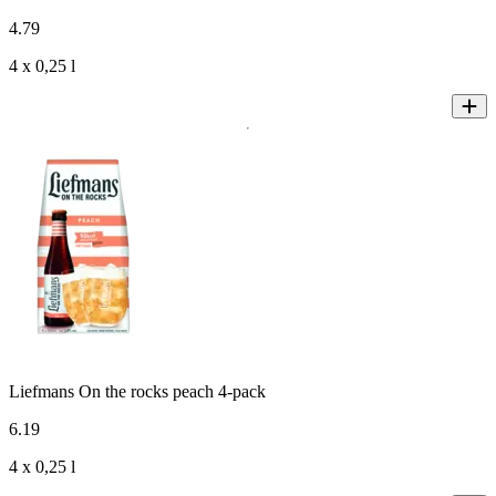
4
.
79
4 x 0,25 l
Liefmans On the rocks peach 4-pack
6
.
19
4 x 0,25 l