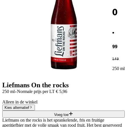
0
.
99
1
.
49
250 ml
Liefmans On the rocks
·
250 ml
Normale prijs per
LT
€
5,96
Alleen in de winkel
Kies alternatief
Voeg toe
Liefmans on the rocks is het sprankelende, fris en fruitige
aperitiefbier met de volle smaak van rood fruit. Het best geserveerd