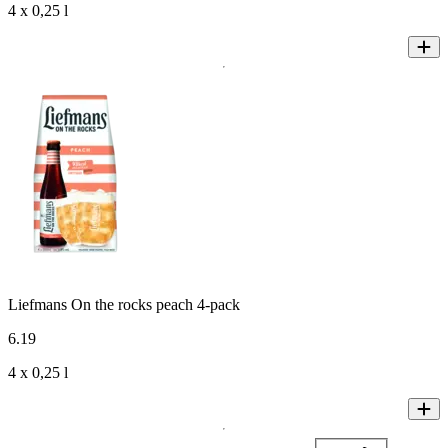
4 x 0,25 l
Liefmans On the rocks peach 4-pack
6
.
19
4 x 0,25 l