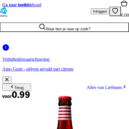
Ga naar hoofdinhoud
Ga naar zoeken
Inloggen
0.00
menu
Waar ben je naar op zoek?
Veiligheidswaarschuwing:
Amo Gusti - olijven gevuld met citroen
Alles van Liefmans
Terug
0.99
voor