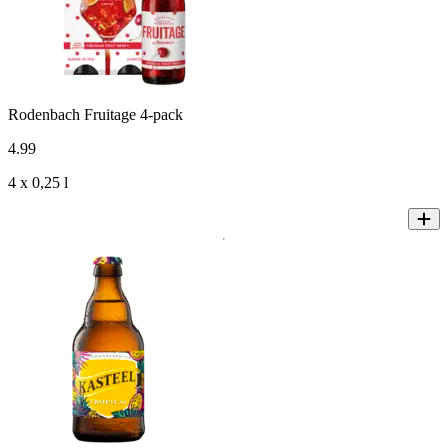
Rodenbach Fruitage 4-pack
4
.
99
4 x 0,25 l