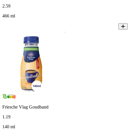
2
.
59
466 ml
Friesche Vlag Goudband
1
.
19
140 ml