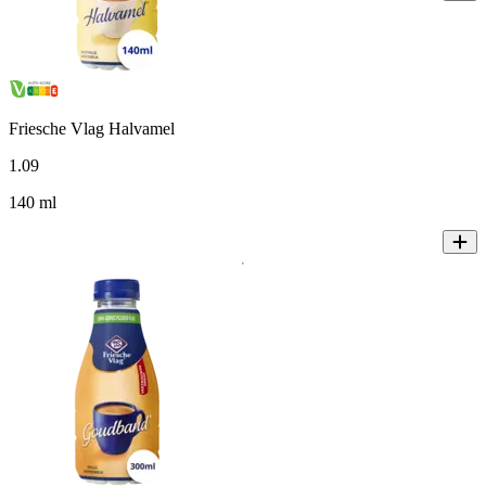
Friesche Vlag Halvamel
1
.
09
140 ml