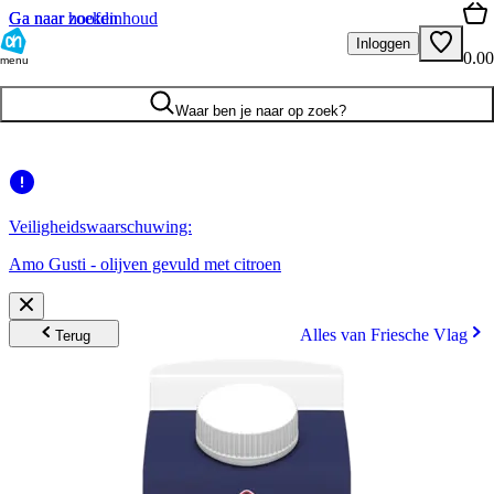
Ga naar hoofdinhoud
Ga naar zoeken
Inloggen
0.00
menu
Waar ben je naar op zoek?
Veiligheidswaarschuwing:
Amo Gusti - olijven gevuld met citroen
Alles van Friesche Vlag
Terug