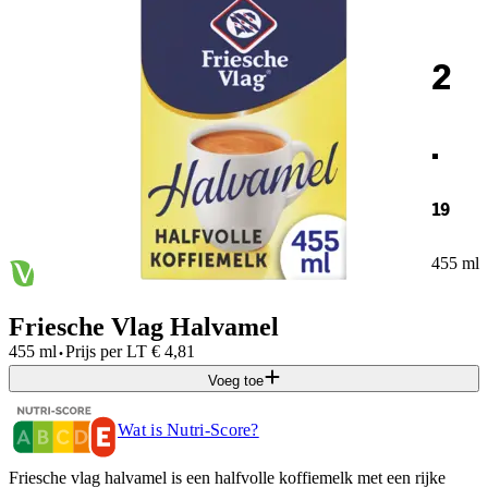
2
.
19
455 ml
Friesche Vlag Halvamel
·
455 ml
Prijs per
LT
€
4,81
Voeg toe
Wat is Nutri-Score?
Friesche vlag halvamel is een halfvolle koffiemelk met een rijke