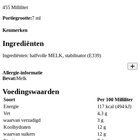
455 Milliliter
Portiegrootte:
7 ml
Kenmerken
Ingrediënten
Ingrediënten: halfvolle MELK, stabilisator (E339)
Allergie-informatie
Bevat:
Melk
Voedingswaarden
Soort
Per 100 Milliliter
Energie
117 kcal (494 kJ)
Vet
4,3 g
waarvan verzadigd
3 g
Koolhydraten
12 g
waarvan suikers
12 g