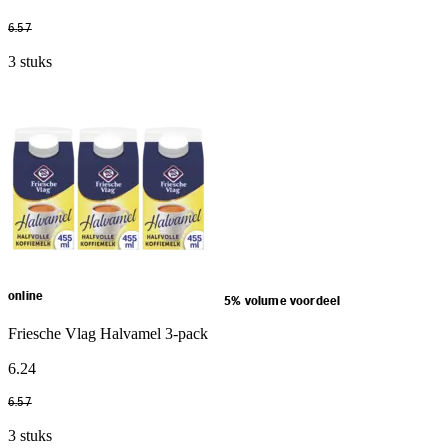
6
.
57
3 stuks
online
5% volume voordeel
Friesche Vlag Halvamel 3-pack
6
.
24
6
.
57
3 stuks