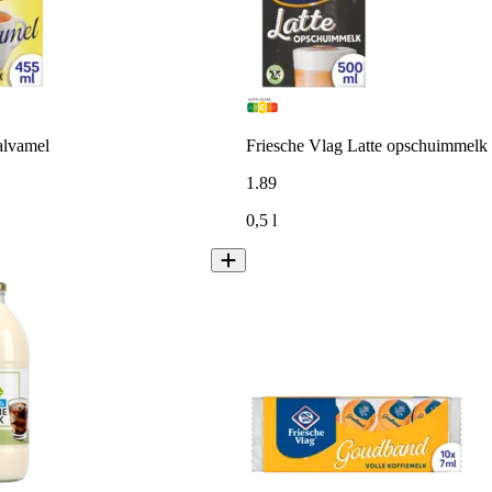
alvamel
Friesche Vlag Latte opschuimmelk
1
.
89
0,5 l