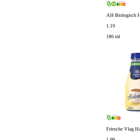
AH Biologisch H
1
.
19
186 ml
Friesche Vlag H
1
.
99