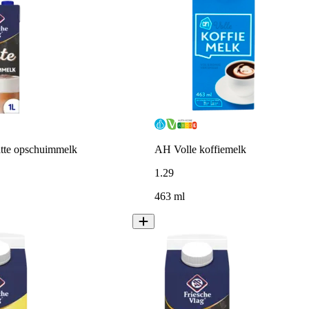
atte opschuimmelk
AH Volle koffiemelk
1
.
29
463 ml