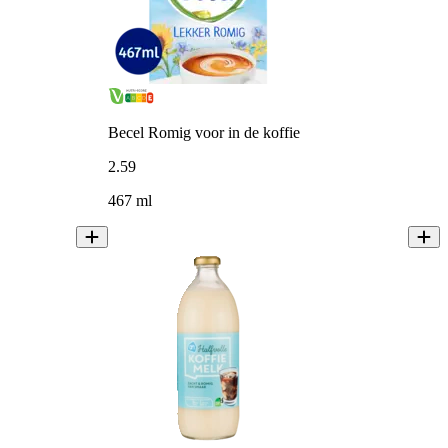
Becel Romig voor in de koffie
2
.
59
467 ml