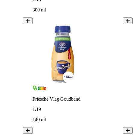
300 ml
Friesche Vlag Goudband
1
.
19
140 ml