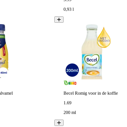
0,93 l
alvamel
Becel Romig voor in de koffie
1
.
69
200 ml