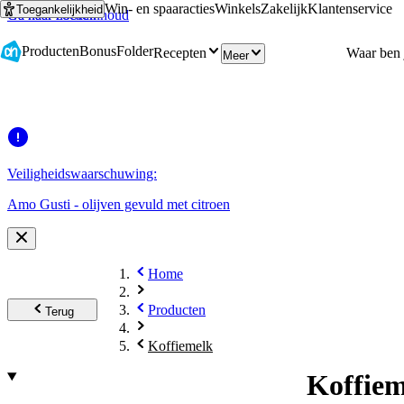
Win- en spaaracties
Winkels
Zakelijk
Klantenservice
Toegankelijkheid
Ga naar hoofdinhoud
Ga naar zoeken
Producten
Bonus
Folder
Recepten
Meer
Veiligheidswaarschuwing:
Amo Gusti - olijven gevuld met citroen
Home
Producten
Terug
Koffiemelk
Koffiem