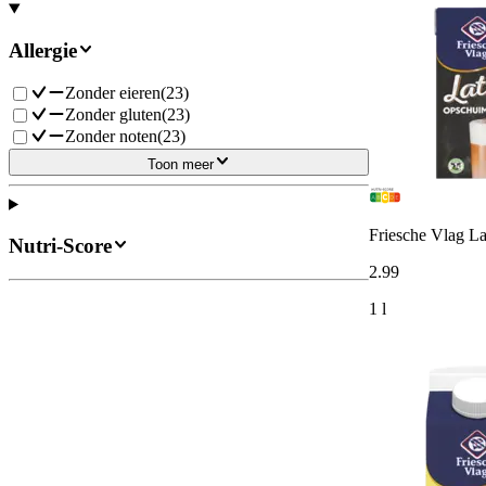
Allergie
Zonder eieren
(
23
)
Zonder gluten
(
23
)
Zonder noten
(
23
)
Toon meer
Friesche Vlag L
Nutri-Score
2
.
99
1 l