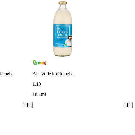
fiemelk
AH Volle koffiemelk
1
.
19
188 ml