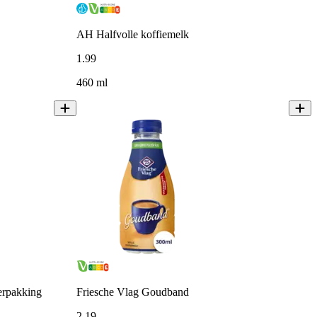
AH Halfvolle koffiemelk
1
.
99
460 ml
erpakking
Friesche Vlag Goudband
2
.
19