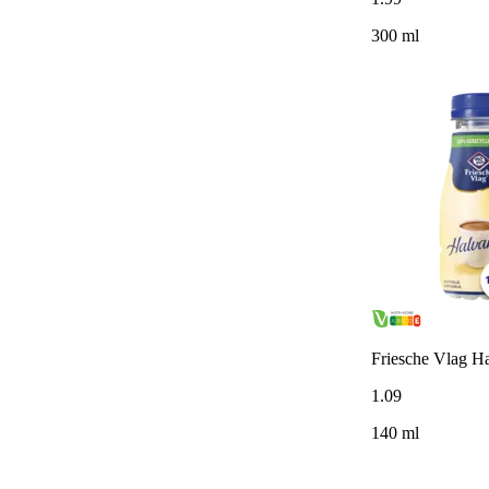
300 ml
Friesche Vlag H
1
.
09
140 ml