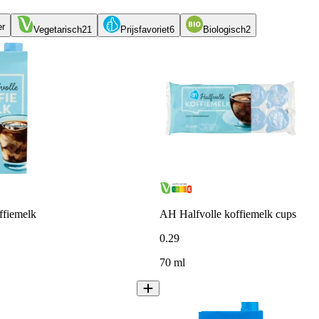
er
Vegetarisch
21
Prijsfavoriet
6
Biologisch
2
ffiemelk
AH Halfvolle koffiemelk cups
0
.
29
70 ml