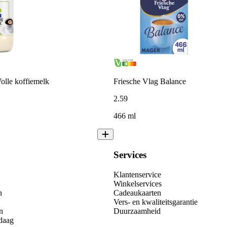
olle koffiemelk
Friesche Vlag Balance
2
.
59
466 ml
Services
Klantenservice
Winkelservices
n
Cadeaukaarten
Vers- en kwaliteitsgarantie
n
Duurzaamheid
daag