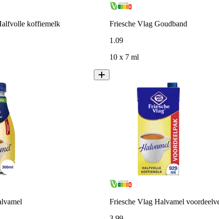
alfvolle koffiemelk
Friesche Vlag Goudband
1
.
09
10 x 7 ml
alvamel
Friesche Vlag Halvamel voordeelv
3
.
99