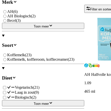
Merk
Filter en sorte
AH
(
6
)
AH Biologisch
(
2
)
Becel
(
3
)
Toon meer
Soort
Koffiemelk
(
23
)
Koffiemelk, koffieroom, koffiecreamer
(
23
)
AH Halfvolle ko
Dieet
1
.
09
Vegetarisch
(
21
)
465 ml
Laag in zout
(
9
)
Biologisch
(
2
)
Toon meer