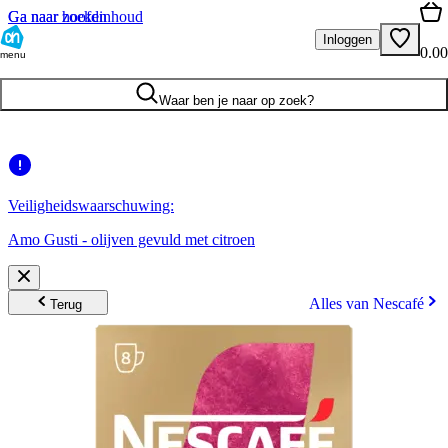
Ga naar hoofdinhoud
Ga naar zoeken
Inloggen
0.00
menu
Waar ben je naar op zoek?
Veiligheidswaarschuwing:
Amo Gusti - olijven gevuld met citroen
Alles van Nescafé
Terug