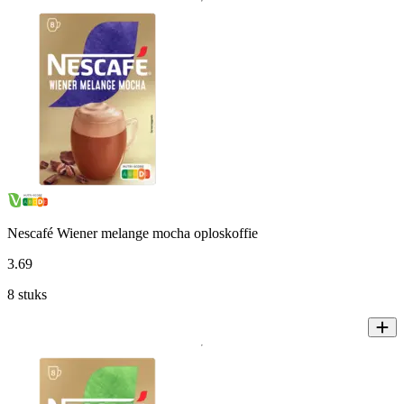
Nescafé Wiener melange mocha oploskoffie
3
.
69
8 stuks