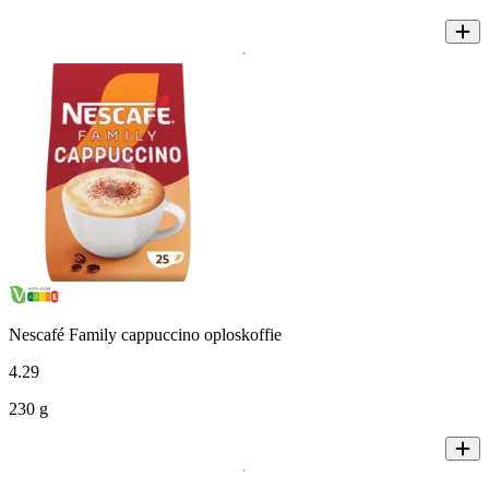
Nescafé Family cappuccino oploskoffie
4
.
29
230 g