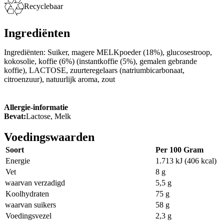
Recyclebaar
Ingrediënten
Ingrediënten: Suiker, magere MELKpoeder (18%), glucosestroop,
kokosolie, koffie (6%) (instantkoffie (5%), gemalen gebrande
koffie), LACTOSE, zuurteregelaars (natriumbicarbonaat,
citroenzuur), natuurlijk aroma, zout
Allergie-informatie
Bevat:
Lactose, Melk
Voedingswaarden
Soort
Per 100 Gram
Energie
1.713 kJ (406 kcal)
Vet
8 g
waarvan verzadigd
5,5 g
Koolhydraten
75 g
waarvan suikers
58 g
Voedingsvezel
2,3 g