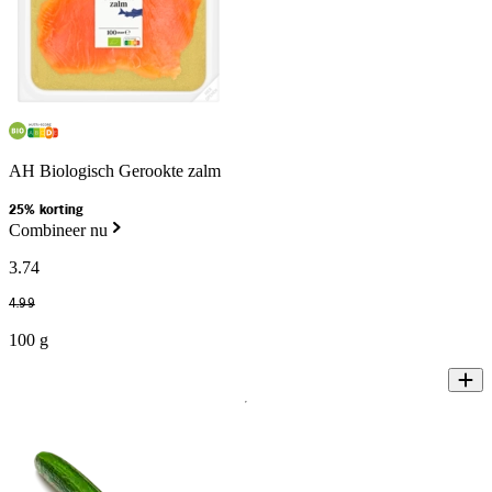
AH Biologisch Gerookte zalm
25% korting
Combineer nu
3
.
74
4
.
99
100 g