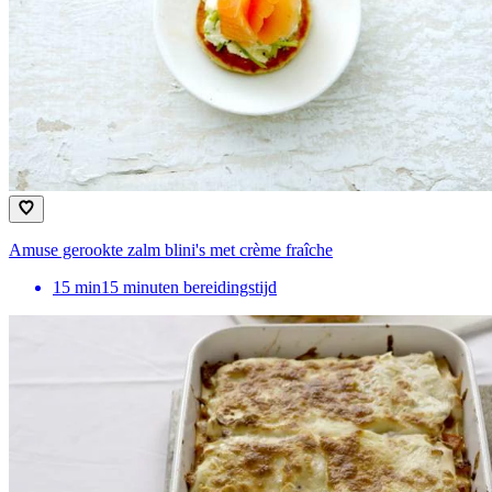
Amuse gerookte zalm blini's met crè­me fraî­che
15
min
15 minuten bereidingstijd