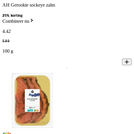
AH Gerookte sockeye zalm
25% korting
Combineer nu
4
.
42
5
.
89
100 g