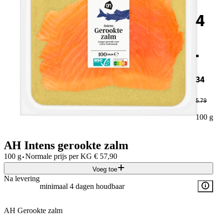
4
.
34
5
.
79
100 g
AH Intens gerookte zalm
·
100 g
Normale prijs per
KG
€
57,90
Voeg toe
Na levering
minimaal 4 dagen houdbaar
AH Gerookte zalm