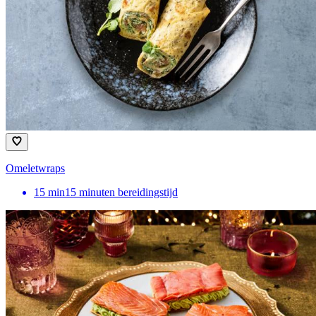
Omeletwraps
15
min
15 minuten bereidingstijd