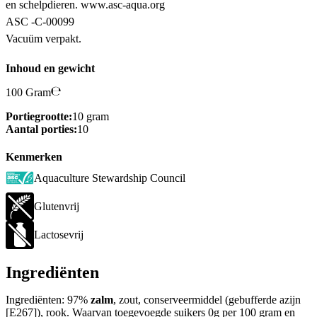
en schelpdieren. www.asc-aqua.org
ASC -C-00099
Vacuüm verpakt.
Inhoud en gewicht
100 Gram
Portiegrootte:
10 gram
Aantal porties:
10
Kenmerken
Aquaculture Stewardship Council
Glutenvrij
Lactosevrij
Ingrediënten
Ingrediënten: 97%
zalm
, zout, conserveermiddel (gebufferde azijn
[E267]), rook. Waarvan toegevoegde suikers 0g per 100 gram en