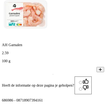
AH Garnalen
2
.
59
100 g
Heeft de informatie op deze pagina je geholpen?
686986
-
08718907394161