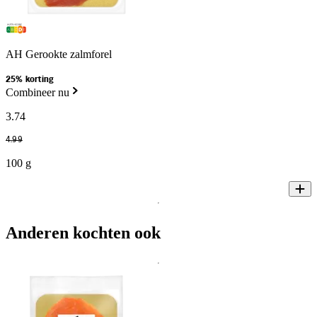
AH Gerookte zalmforel
25% korting
Combineer nu
3
.
74
4
.
99
100 g
Anderen kochten ook