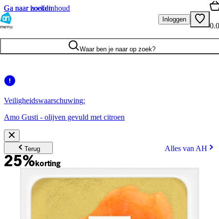
Ga naar hoofdinhoud
Ga naar zoeken
Inloggen
0.
menu
Waar ben je naar op zoek?
Veiligheidswaarschuwing:
Amo Gusti - olijven gevuld met citroen
Alles van AH
Terug
25%
korting