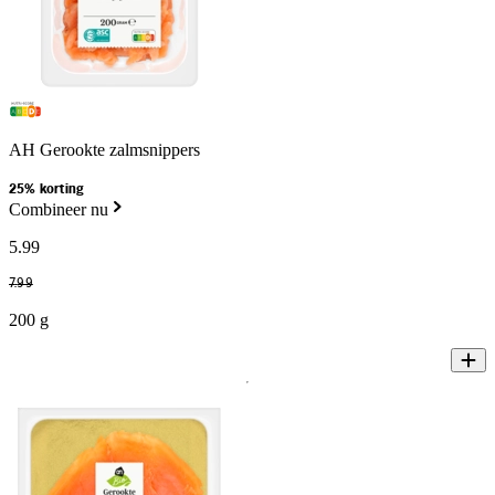
AH Gerookte zalmsnippers
25% korting
Combineer nu
5
.
99
7
.
99
200 g