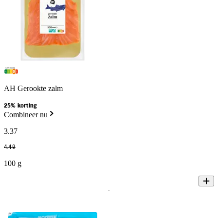
AH Gerookte zalm
25% korting
Combineer nu
3
.
37
4
.
49
100 g