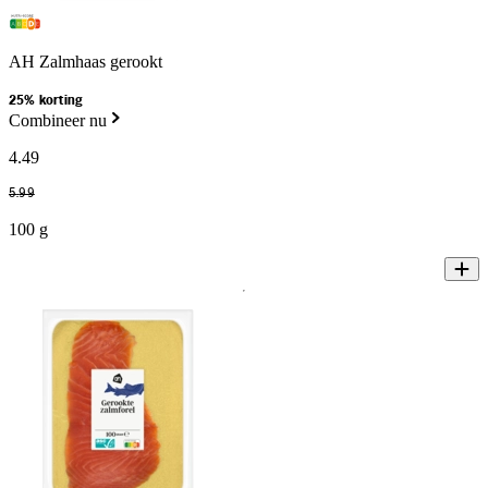
AH Zalmhaas gerookt
25% korting
Combineer nu
4
.
49
5
.
99
100 g