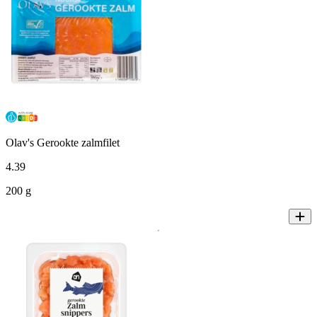
Olav's Gerookte zalmfilet
4
.
39
200 g