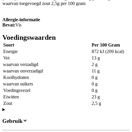
waarvan toegevoegd zout 2,5g per 100 gram
Allergie-informatie
Bevat:
Vis
Voedingswaarden
Soort
Per 100 Gram
Energie
872 kJ (209 kcal)
Vet
13 g
waarvan verzadigd
2 g
waarvan onverzadigd
11 g
Koolhydraten
0 g
waarvan suikers
0 g
Voedingsvezel
0 g
Eiwitten
23 g
Zout
2,5 g
Gebruik