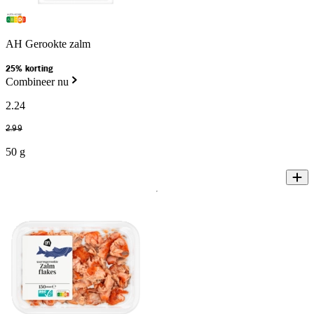
AH Gerookte zalm
25% korting
Combineer nu
2
.
24
2
.
99
50 g