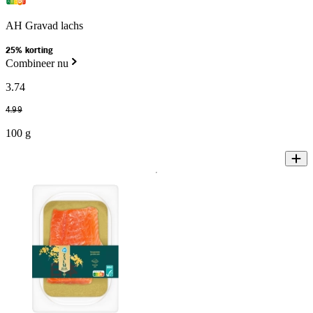
AH Gravad lachs
25% korting
Combineer nu
3
.
74
4
.
99
100 g