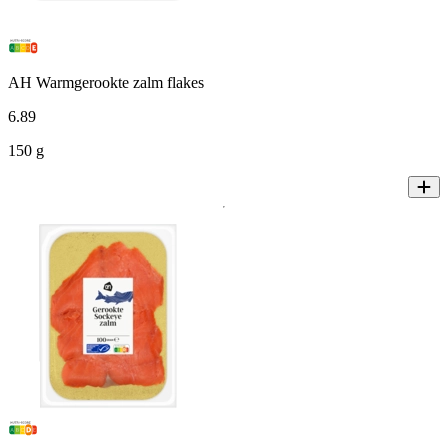
AH Warmgerookte zalm flakes
6
.
89
150 g