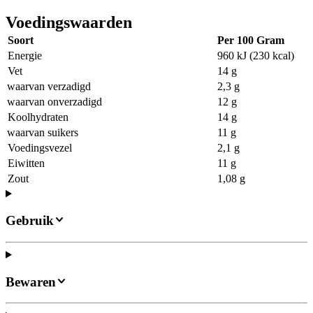
Voedingswaarden
Soort
Per 100 Gram
Energie
960 kJ (230 kcal)
Vet
14 g
waarvan verzadigd
2,3 g
waarvan onverzadigd
12 g
Koolhydraten
14 g
waarvan suikers
11 g
Voedingsvezel
2,1 g
Eiwitten
11 g
Zout
1,08 g
Gebruik
Bewaren