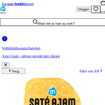
Ga naar hoofdinhoud
Ga naar zoeken
Inloggen
0.
menu
Waar ben je naar op zoek?
Veiligheidswaarschuwing:
Amo Gusti - olijven gevuld met citroen
Alles van AH
Terug