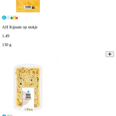
AH Kipsate op stokje
1
.
49
130 g