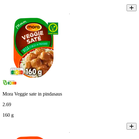
Mora Veggie sate in pindasaus
2
.
69
160 g