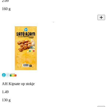
2
.
09
160 g
AH Kipsate op stokje
1
.
49
130 g