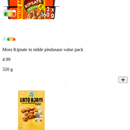
Mora Kipsate in milde pindasaus value pack
4
.
99
320 g