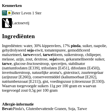
Kenmerken
Beter Leven 1 Ster
Lactosevrij
Ingrediënten
Ingrediënten: water, 30% kippenvlees, 17%
pinda
, suiker, raapolie,
gehydrolyseerd
soja
-eiwit, tomatenpuree, gemodificeerd
maïszetmeel,
tarwe
vezel,
tarwe
bloem, suikerstroop, chilipeper,
melasse, azijn, zout, dextrose,
soja
boon, gekaramelliseerde suiker,
tarwe
, glucose-fructosestroop, specerijen, stabilisator
(natriumfosfaten [E339], trifosfaten [E451], difosfaten [E450]),
invertsuikerstroop, natuurlijke aroma's, gistextract, zuurteregelaar
(azijnzuur [E260]), conserveermiddel (kaliumsorbaat [E202],
natriumbenzoaat [E211]), gist, voedingszuur (citroenzuur [E330]).
Waarvan toegevoegde suikers 11g per 100 gram en waarvan
toegevoegd zout 0,5g per 100 gram
Allergie-informatie
Bevat:
Pinda's, Glutenbevattende Granen, Soja, Tarwe