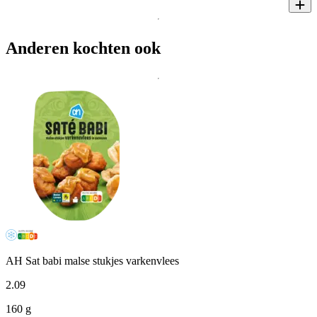
Anderen kochten ook
AH Sat babi malse stukjes varkenvlees
2
.
09
160 g