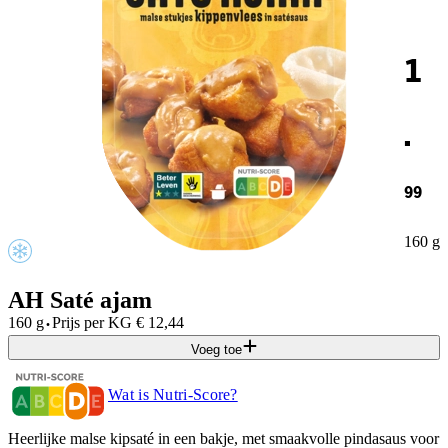
1
.
99
160 g
AH Saté ajam
·
160 g
Prijs per
KG
€
12,44
Voeg toe
Wat is Nutri-Score?
Heerlijke malse kipsaté in een bakje, met smaakvolle pindasaus voor