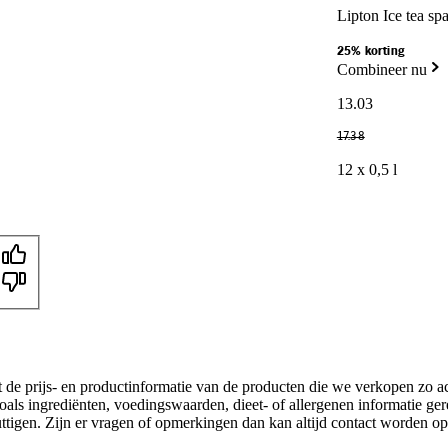
Lipton Ice tea sp
25% korting
Combineer nu
13
.
03
17
.
38
12 x 0,5 l
t de prijs- en productinformatie van de producten die we verkopen zo a
oals ingrediënten, voedingswaarden, dieet- of allergenen informatie ge
nuttigen. Zijn er vragen of opmerkingen dan kan altijd contact worden 