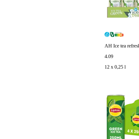
AH Ice tea refre
4
.
09
12 x 0,25 l