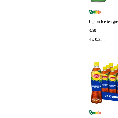
Lipton Ice tea gr
3
.
59
4 x 0,25 l