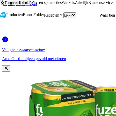
Win- en spaaracties
Winkels
Zakelijk
Klantenservice
Toegankelijkheid
Ga naar hoofdinhoud
Ga naar zoeken
Producten
Bonus
Folder
Recepten
Meer
Veiligheidswaarschuwing:
Amo Gusti - olijven gevuld met citroen