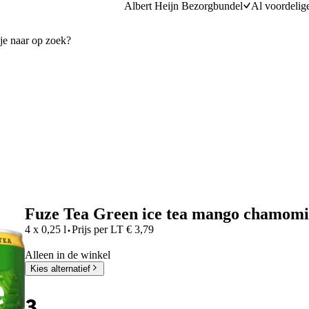
Albert Heijn Bezorgbundel
Al voordelig
Fuze Tea Green ice tea mango chamomi
·
4 x 0,25 l
Prijs per
LT
€
3,79
Alleen in de winkel
Kies alternatief
3