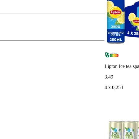
Lipton Ice tea sp
3
.
49
4 x 0,25 l