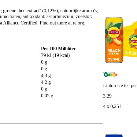
; groene thee extract⁺ (0,12%); natuurlijke aroma's;
umcitraten; antioxidant: ascorbinezuur; zoetstof:
t Alliance Certified. Find out more at ra.org.
Per 100 Milliliter
79 kJ (19 kcal)
0 g
0 g
4,3 g
4,2 g
Lipton Ice tea pe
0 g
0,05 g
3
.
29
4 x 0,25 l