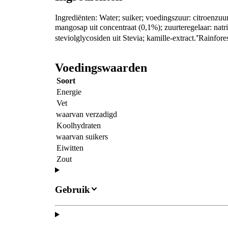
Ingrediënten: Water; suiker; voedingszuur: citroenzuur
mangosap uit concentraat (0,1%); zuurteregelaar: natri
steviolglycosiden uit Stevia; kamille-extract.⁺Rainfores
Voedingswaarden
Soort
Energie
Vet
waarvan verzadigd
Koolhydraten
waarvan suikers
Eiwitten
Zout
Gebruik