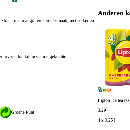
Anderen k
 extract, met mango- en kamillesmaak, met suiker en
lzuurvrije drankduurzaam ingekochte
Lipton Ice tea ra
3
.
29
Groene Punt
4 x 0,25 l