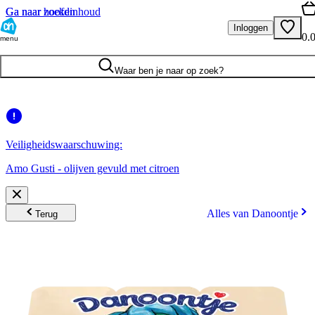
Ga naar hoofdinhoud
Ga naar zoeken
Inloggen
0.
menu
Waar ben je naar op zoek?
Veiligheidswaarschuwing:
Amo Gusti - olijven gevuld met citroen
Alles van Danoontje
Terug