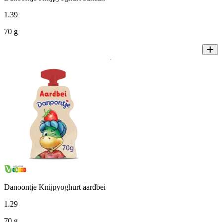
1
.
39
70 g
Danoontje Knijpyoghurt aardbei
1
.
29
70 g