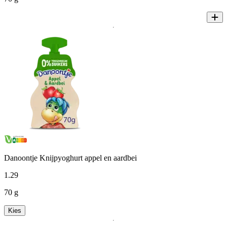
Danoontje Knijpyoghurt appel en aardbei
1
.
29
70 g
Kies