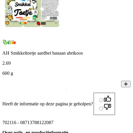
AH Smikkeltoetje aardbei banaan abrikoos
2
.
69
600 g
Heeft de informatie op deze pagina je geholpen?
702116
-
08713788122087
Over prijs- en productinformatie