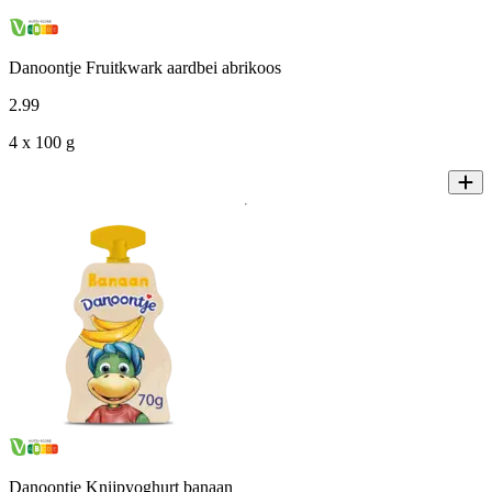
Danoontje Fruitkwark aardbei abrikoos
2
.
99
4 x 100 g
Danoontje Knijpyoghurt banaan