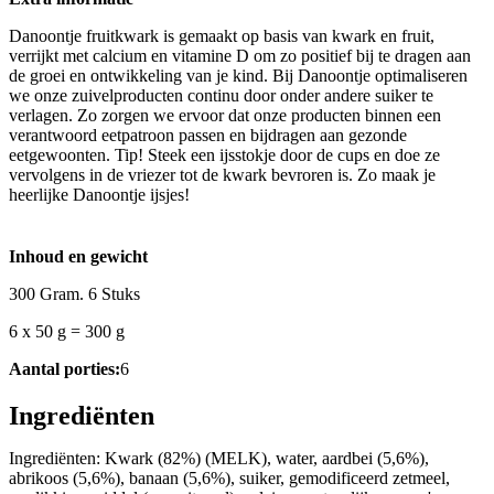
Danoontje fruitkwark is gemaakt op basis van kwark en fruit,
verrijkt met calcium en vitamine D om zo positief bij te dragen aan
de groei en ontwikkeling van je kind. Bij Danoontje optimaliseren
we onze zuivelproducten continu door onder andere suiker te
verlagen. Zo zorgen we ervoor dat onze producten binnen een
verantwoord eetpatroon passen en bijdragen aan gezonde
eetgewoonten. Tip! Steek een ijsstokje door de cups en doe ze
vervolgens in de vriezer tot de kwark bevroren is. Zo maak je
heerlijke Danoontje ijsjes!
Inhoud en gewicht
300 Gram. 6 Stuks
6 x 50 g = 300 g
Aantal porties:
6
Ingrediënten
Ingrediënten: Kwark (82%) (MELK), water, aardbei (5,6%),
abrikoos (5,6%), banaan (5,6%), suiker, gemodificeerd zetmeel,