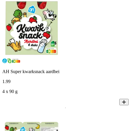
AH Super kwarksnack aardbei
1
.
99
4 x 90 g