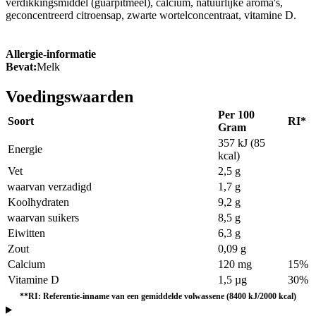
verdikkingsmiddel (guarpitmeel), calcium, natuurlijke aroma's,
geconcentreerd citroensap, zwarte wortelconcentraat, vitamine D.
Allergie-informatie
Bevat:
Melk
Voedingswaarden
Per 100
Soort
RI*
Gram
357 kJ (85
Energie
kcal)
Vet
2,5 g
waarvan verzadigd
1,7 g
Koolhydraten
9,2 g
waarvan suikers
8,5 g
Eiwitten
6,3 g
Zout
0,09 g
Calcium
120 mg
15%
Vitamine D
1,5 µg
30%
**RI: Referentie-inname van een gemiddelde volwassene (8400 kJ/2000 kcal)