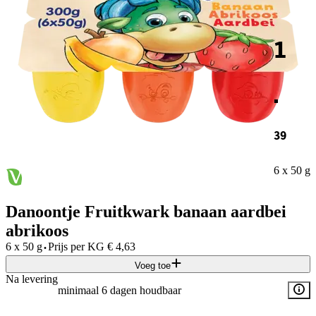
1
.
39
6 x 50 g
Danoontje Fruitkwark banaan aardbei
abrikoos
·
6 x 50 g
Prijs per
KG
€
4,63
Voeg toe
Na levering
minimaal 6 dagen houdbaar