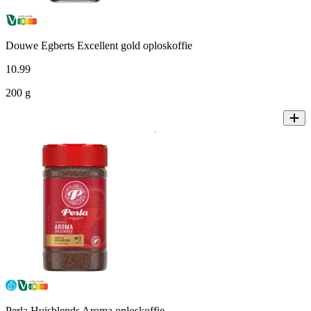
Douwe Egberts Excellent gold oploskoffie
10
.
99
200 g
Perla Huisblends Aroma oploskoffie