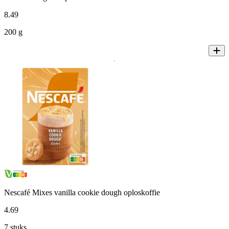
8
.
49
200 g
Nescafé Mixes vanilla cookie dough oploskoffie
4
.
69
7 stuks