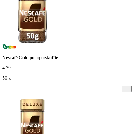
Nescafé Gold pot oploskoffie
4
.
79
50 g