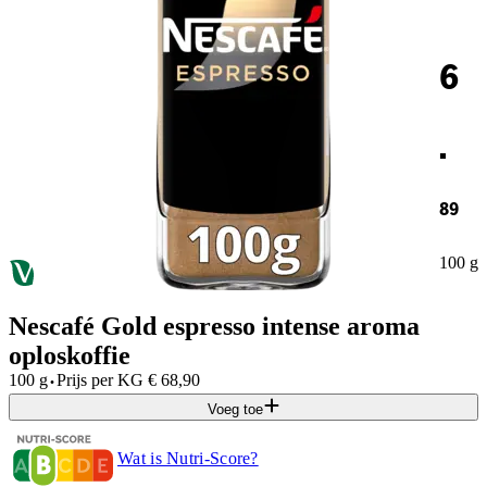
6
.
89
100 g
Nescafé Gold espresso intense aroma
oploskoffie
·
100 g
Prijs per
KG
€
68,90
Voeg toe
Wat is Nutri-Score?