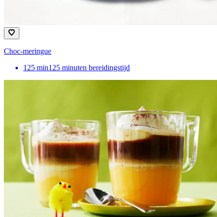
Choc-meringue
125
min
125 minuten bereidingstijd