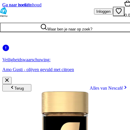
Ga naar hoofdinhoud
Ga naar zoeken
Inloggen
0.
menu
Waar ben je naar op zoek?
Veiligheidswaarschuwing:
Amo Gusti - olijven gevuld met citroen
Alles van Nescafé
Terug