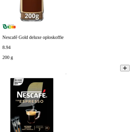
Nescafé Gold deluxe oploskoffie
8
.
94
200 g