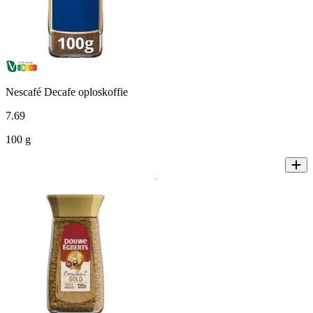
Nescafé Decafe oploskoffie
7
.
69
100 g