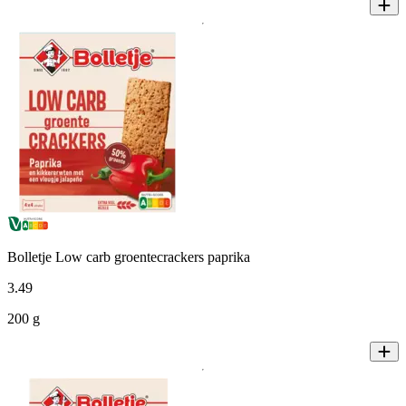
Bolletje Low carb groentecrackers paprika
3
.
49
200 g