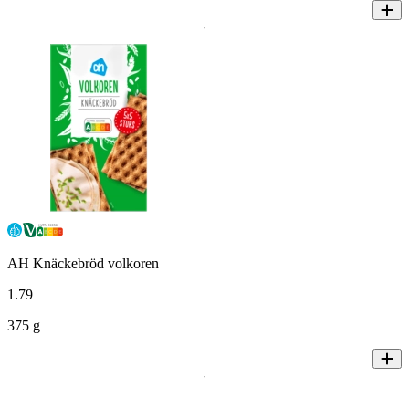
AH Knäckebröd volkoren
1
.
79
375 g