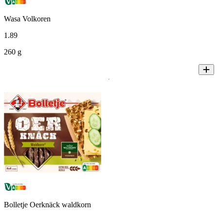
Wasa Volkoren
1
.
89
260 g
Bolletje Oerknäck waldkorn