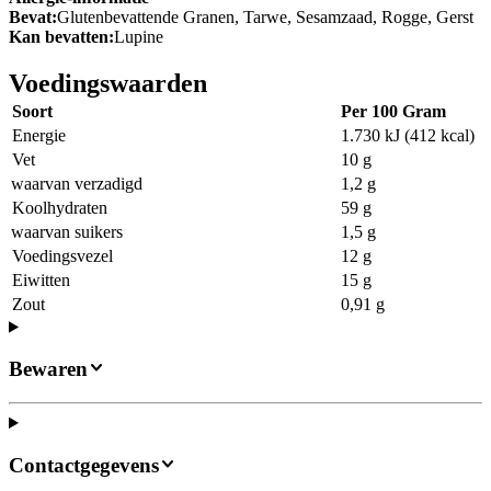
Bevat:
Glutenbevattende Granen, Tarwe, Sesamzaad, Rogge, Gerst
Kan bevatten:
Lupine
Voedingswaarden
Soort
Per 100 Gram
Energie
1.730 kJ (412 kcal)
Vet
10 g
waarvan verzadigd
1,2 g
Koolhydraten
59 g
waarvan suikers
1,5 g
Voedingsvezel
12 g
Eiwitten
15 g
Zout
0,91 g
Bewaren
Contactgegevens