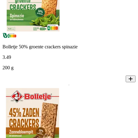
Bolletje 50% groente crackers spinazie
3
.
49
200 g