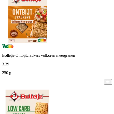
Bolletje Ontbijtcrackers volkoren meergranen
3
.
39
250 g