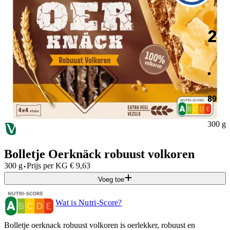
2
.
89
300 g
Bolletje Oerknäck robuust volkoren
·
300 g
Prijs per
KG
€
9,63
Voeg toe
Wat is Nutri-Score?
Bolletje oerknack robuust volkoren is oerlekker, robuust en