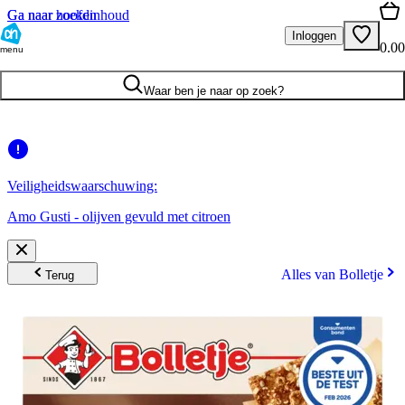
Ga naar hoofdinhoud
Ga naar zoeken
Inloggen
0.00
menu
Waar ben je naar op zoek?
Veiligheidswaarschuwing:
Amo Gusti - olijven gevuld met citroen
Alles van Bolletje
Terug