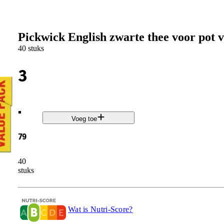
Pickwick English zwarte thee voor pot 
40 stuks
3
.
Voeg toe
79
40
stuks
Wat is Nutri-Score?