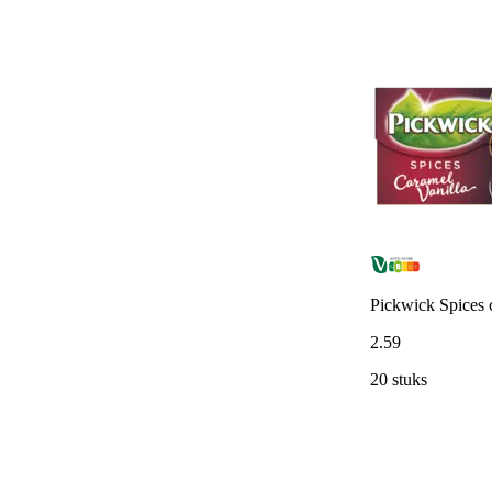
Pickwick Spices c
2
.
59
20 stuks