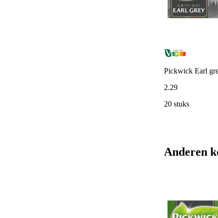
Pickwick Earl gre
2
.
29
20 stuks
Anderen k