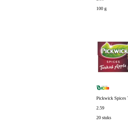
100 g
Pickwick Spices 
2
.
59
20 stuks