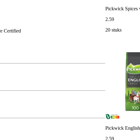
Pickwick Spices 
2
.
59
20 stuks
e Certified
Pickwick English 
2
.
59