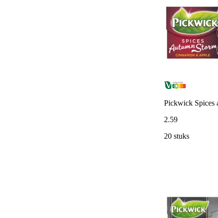
Pickwick Spices 
2
.
59
20 stuks