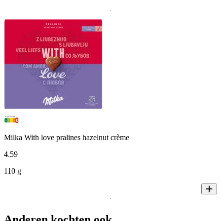
Milka With love pralines hazelnut crème
4
.
59
110 g
Anderen kochten ook