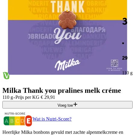
3
.
29
110 g
Milka Thank you pralines melk créme
·
110 g
Prijs per
KG
€
29,91
Voeg toe
Wat is Nutri-Score?
Heerlijke Milka bonbons gevuld met zachte alpenmelkcreme en