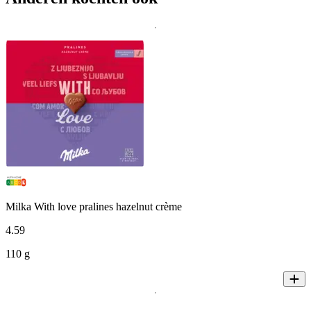
Milka With love pralines hazelnut crème
4
.
59
110 g