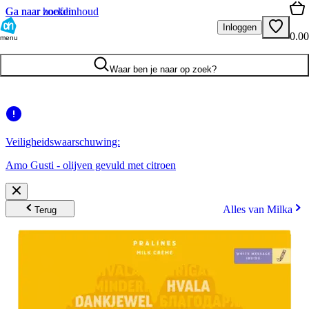
Ga naar hoofdinhoud
Ga naar zoeken
Inloggen
0.00
menu
Waar ben je naar op zoek?
Veiligheidswaarschuwing:
Amo Gusti - olijven gevuld met citroen
Alles van Milka
Terug