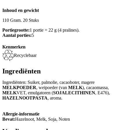
Inhoud en gewicht
110 Gram. 20 Stuks
Portiegrootte:
1 portie = 22 g (4 pralines).
Aantal porties:
5
Kenmerken
Recyclebaar
Ingrediënten
Ingrediënten: Suiker, palmolie, cacaoboter, magere
MELKPOEDER
, weipoeder (van
MELK
), cacaomassa,
MELK
VET, emulgatoren (
SOJALECITHINEN
, E476),
HAZELNOOTPASTA
, aroma.
Allergie-informatie
Bevat:
Hazelnoot, Melk, Soja, Noten