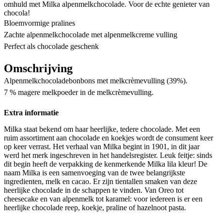
omhuld met Milka alpenmelkchocolade. Voor de echte genieter van
chocola!
Bloemvormige pralines
Zachte alpenmelkchocolade met alpenmelkcreme vulling
Perfect als chocolade geschenk
Omschrijving
Alpenmelkchocoladebonbons met melkcrèmevulling (39%).
7 % magere melkpoeder in de melkcrèmevulling.
Extra informatie
Milka staat bekend om haar heerlijke, tedere chocolade. Met een
ruim assortiment aan chocolade en koekjes wordt de consument keer
op keer verrast. Het verhaal van Milka begint in 1901, in dit jaar
werd het merk ingeschreven in het handelsregister. Leuk feitje: sinds
dit begin heeft de verpakking de kenmerkende Milka lila kleur! De
naam Milka is een samenvoeging van de twee belangrijkste
ingredienten, melk en cacao. Er zijn tientallen smaken van deze
heerlijke chocolade in de schappen te vinden. Van Oreo tot
cheesecake en van alpenmelk tot karamel: voor iedereen is er een
heerlijke chocolade reep, koekje, praline of hazelnoot pasta.