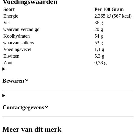
Voedingswaarden
Soort
Per 100 Gram
Energie
2.365 kJ (567 kcal)
Vet
36 g
waarvan verzadigd
20 g
Koolhydraten
54 g
waarvan suikers
53 g
Voedingsvezel
1,1 g
Eiwitten
5,3 g
Zout
0,38 g
Bewaren
Contactgegevens
Meer van dit merk