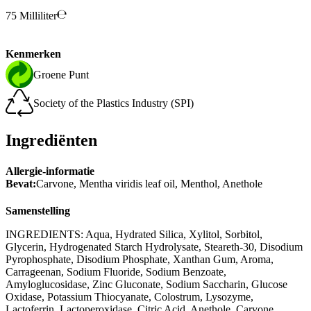
75 Milliliter
Kenmerken
Groene Punt
Society of the Plastics Industry (SPI)
Ingrediënten
Allergie-informatie
Bevat:
Carvone, Mentha viridis leaf oil, Menthol, Anethole
Samenstelling
INGREDIENTS: Aqua, Hydrated Silica, Xylitol, Sorbitol,
Glycerin, Hydrogenated Starch Hydrolysate, Steareth-30, Disodium
Pyrophosphate, Disodium Phosphate, Xanthan Gum, Aroma,
Carrageenan, Sodium Fluoride, Sodium Benzoate,
Amyloglucosidase, Zinc Gluconate, Sodium Saccharin, Glucose
Oxidase, Potassium Thiocyanate, Colostrum, Lysozyme,
Lactoferrin, Lactoperoxidase, Citric Acid, Anethole, Carvone,