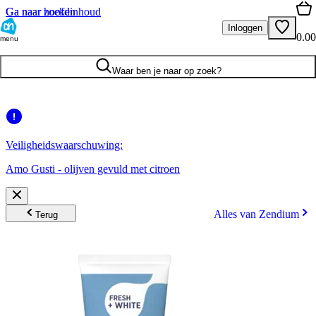
Ga naar hoofdinhoud
Ga naar zoeken
Inloggen
0.00
menu
Waar ben je naar op zoek?
Veiligheidswaarschuwing:
Amo Gusti - olijven gevuld met citroen
Alles van Zendium
Terug