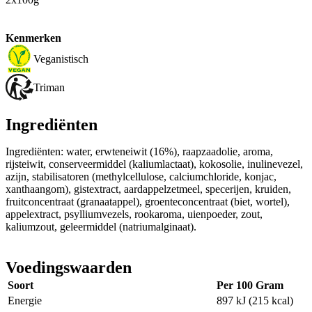
Kenmerken
Veganistisch
Triman
Ingrediënten
Ingrediënten: water, erwteneiwit (16%), raapzaadolie, aroma,
rijsteiwit, conserveermiddel (kaliumlactaat), kokosolie, inulinevezel,
azijn, stabilisatoren (methylcellulose, calciumchloride, konjac,
xanthaangom), gistextract, aardappelzetmeel, specerijen, kruiden,
fruitconcentraat (granaatappel), groenteconcentraat (biet, wortel),
appelextract, psylliumvezels, rookaroma, uienpoeder, zout,
kaliumzout, geleermiddel (natriumalginaat).
Voedingswaarden
Soort
Per 100 Gram
Energie
897 kJ (215 kcal)