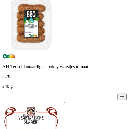
AH Terra Plantaardige smokey worstjes tomaat
2
.
79
240 g