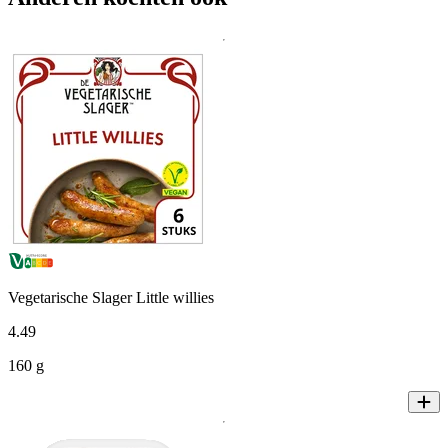
Vegetarische Slager Little willies
4
.
49
160 g