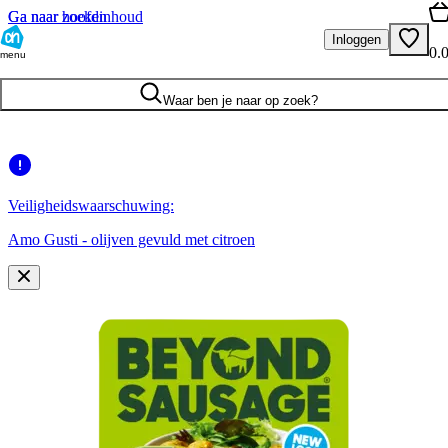
Ga naar hoofdinhoud
Ga naar zoeken
Inloggen
0.
menu
Waar ben je naar op zoek?
Veiligheidswaarschuwing:
Amo Gusti - olijven gevuld met citroen