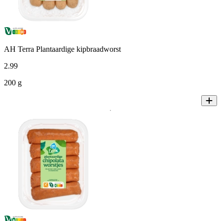
AH Terra Plantaardige kipbraadworst
2
.
99
200 g