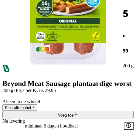
5
.
99
200 g
Beyond Meat Sausage plantaardige worst
·
200 g
Prijs per
KG
€
29,95
Alleen in de winkel
Kies alternatief
Voeg toe
Na levering
minimaal 5 dagen houdbaar