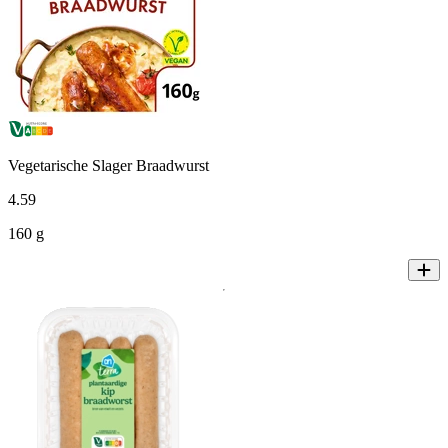
Vegetarische Slager Braadwurst
4
.
59
160 g