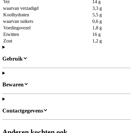
Vet
14 g
waarvan verzadigd
3,3 g
Koolhydraten
5,5 g
waarvan suikers
0,6 g
Voedingsvezel
1,8 g
Eiwitten
16 g
Zout
1,2 g
Gebruik
Bewaren
Contactgegevens
Anderen kochten ook