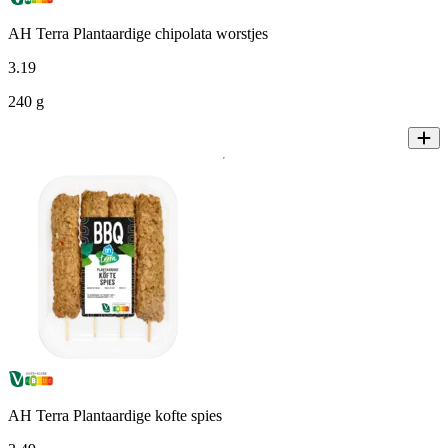
AH Terra Plantaardige chipolata worstjes
3
.
19
240 g
AH Terra Plantaardige kofte spies