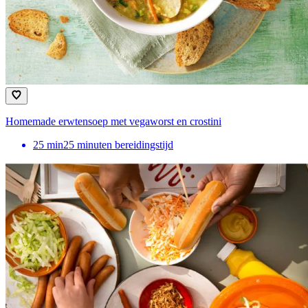
Homemade erwtensoep met vegaworst en crostini
25
min
25 minuten bereidingstijd