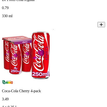
0
.
79
330 ml
Coca-Cola Cherry 4-pack
3
.
49