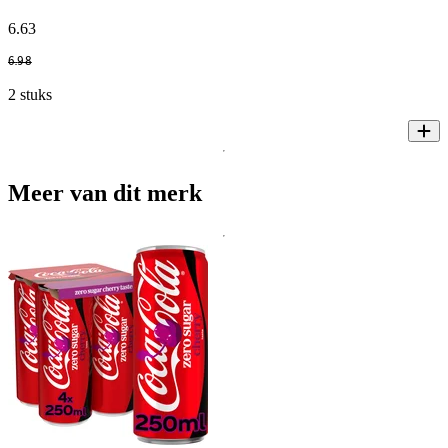
6
.
63
6
.
98
2 stuks
Meer van dit merk