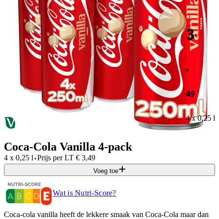
3
.
49
4 x 0,25 l
Coca-Cola Vanilla 4-pack
·
4 x 0,25 l
Prijs per
LT
€
3,49
Voeg toe
Wat is Nutri-Score?
Coca-cola vanilla heeft de lekkere smaak van Coca-Cola maar dan