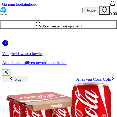
Ga naar hoofdinhoud
Ga naar zoeken
Inloggen
0.00
menu
Waar ben je naar op zoek?
Veiligheidswaarschuwing:
Amo Gusti - olijven gevuld met citroen
Alles van Coca-Cola
Terug