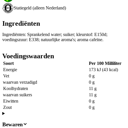
Statiegeld (alleen Nederland)
Ingrediënten
Ingrediënten: Sprankelend water; suiker; kleurstof: E150d;
voedingszuur: E338; natuurlijke aroma's; aroma cafeïne.
Voedingswaarden
Soort
Per 100 Milliliter
Energie
173 kJ (43 kcal)
Vet
0 g
waarvan verzadigd
0 g
Koolhydraten
11 g
waarvan suikers
11 g
Eiwitten
0 g
Zout
0 g
Bewaren