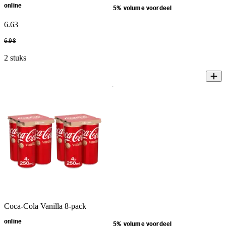
online
5% volume voordeel
6
.
63
6
.
98
2 stuks
Coca-Cola Vanilla 8-pack
online
5% volume voordeel