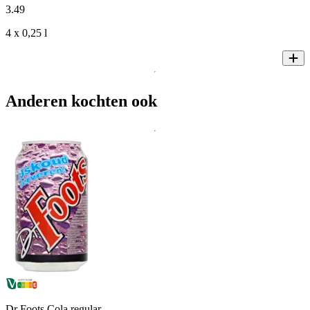
3
.
49
4 x 0,25 l
Anderen kochten ook
Dr Foots Cola regular