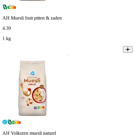
AH Muesli fruit pitten & zaden
4
.
39
1 kg
AH Volkoren muesli naturel