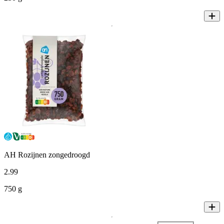
AH Rozijnen zongedroogd
2
.
99
750 g