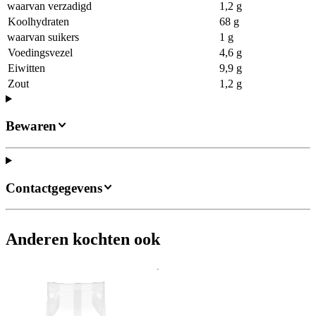
waarvan verzadigd
1,2 g
Koolhydraten
68 g
waarvan suikers
1 g
Voedingsvezel
4,6 g
Eiwitten
9,9 g
Zout
1,2 g
Bewaren
Contactgegevens
Anderen kochten ook