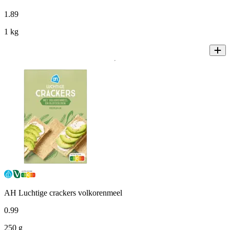
1
.
89
1 kg
AH Luchtige crackers volkorenmeel
0
.
99
250 g