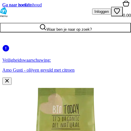
Ga naar hoofdinhoud
Ga naar zoeken
Inloggen
0.00
menu
Waar ben je naar op zoek?
Veiligheidswaarschuwing:
Amo Gusti - olijven gevuld met citroen