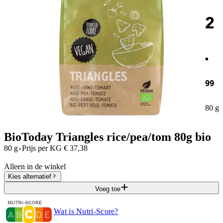
2
.
99
80 g
BioToday Triangles rice/pea/tom 80g bio
·
80 g
Prijs per
KG
€
37,38
Alleen in de winkel
Kies alternatief
Voeg toe
Wat is Nutri-Score?