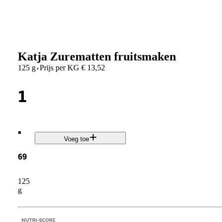
Katja Zurematten fruitsmaken
·
125 g
Prijs per
KG
€
13,52
1
.
Voeg toe
69
125
g