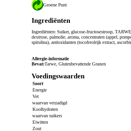
Groene Punt
Ingrediënten
Ingrediënten: Suiker, glucose-fructosestroop, TARW
dextrose, palmolie, aroma, concentraten (appel, pompoen
spirulina), antioxidanten (tocoferolrijk extract, ascorb
Allergie-informatie
Bevat:
Tarwe, Glutenbevattende Granen
Voedingswaarden
Soort
Energie
Vet
waarvan verzadigd
Koolhydraten
waarvan suikers
Eiwitten
Zout