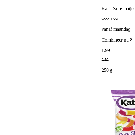
Katja Zure matje
voor 1.99
vanaf maandag
Combineer nu
1
.
99
2
.
59
250 g