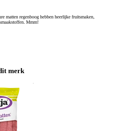
zure matten regenboog hebben heerlijke fruitsmaken,
n smaakstoffen. Mmm!
dit merk