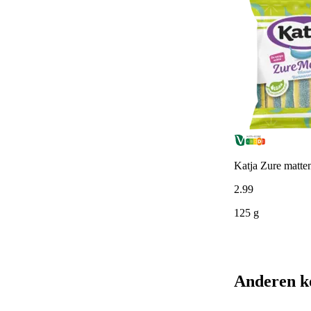
Katja Zure matte
2
.
99
125 g
Anderen k