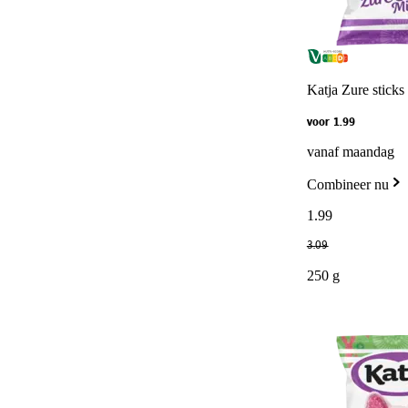
Katja Zure sticks
voor 1.99
vanaf maandag
Combineer nu
1
.
99
3
.
09
250 g