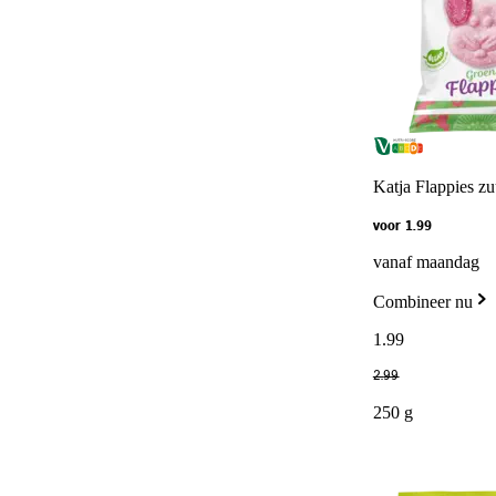
Katja Flappies zu
voor 1.99
vanaf maandag
Combineer nu
1
.
99
2
.
99
250 g