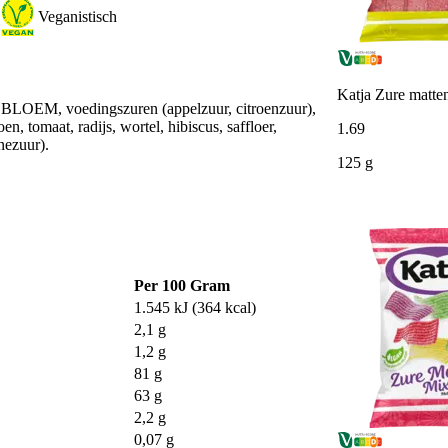
Veganistisch
Katja Zure matte
EBLOEM, voedingszuren (appelzuur, citroenzuur),
, tomaat, radijs, wortel, hibiscus, saffloer,
1
.
69
inezuur).
125 g
Per 100 Gram
1.545 kJ (364 kcal)
2,1 g
1,2 g
81 g
63 g
2,2 g
0,07 g