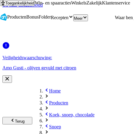
Win- en spaaracties
Winkels
Zakelijk
Klantenservice
Toegankelijkheid
Ga naar hoofdinhoud
Ga naar zoeken
Producten
Bonus
Folder
Recepten
Meer
Veiligheidswaarschuwing:
Amo Gusti - olijven gevuld met citroen
Home
Producten
Koek, snoep, chocolade
Terug
Snoep