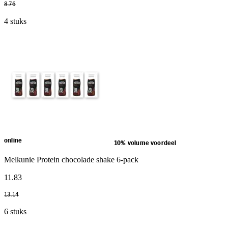
8
.
76
4 stuks
online
10% volume voordeel
Melkunie Protein chocolade shake 6-pack
11
.
83
13
.
14
6 stuks