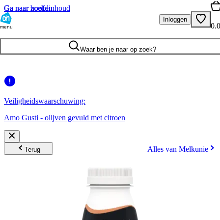
Ga naar hoofdinhoud
Ga naar zoeken
Inloggen
0.
menu
Waar ben je naar op zoek?
Veiligheidswaarschuwing:
Amo Gusti - olijven gevuld met citroen
Alles van Melkunie
Terug