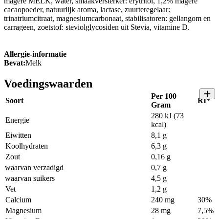
magere MELK, water, smaakversterker: erytritol, 1,2% magere
cacaopoeder, natuurlijk aroma, lactase, zuurteregelaar:
trinatriumcitraat, magnesiumcarbonaat, stabilisatoren: gellangom en
carrageen, zoetstof: steviolglycosiden uit Stevia, vitamine D.
Allergie-informatie
Bevat:
Melk
Voedingswaarden
Per 100
Soort
RI*
Gram
280 kJ (73
Energie
kcal)
Eiwitten
8,1 g
Koolhydraten
6,3 g
Zout
0,16 g
waarvan verzadigd
0,7 g
waarvan suikers
4,5 g
Vet
1,2 g
Calcium
240 mg
30%
Magnesium
28 mg
7,5%