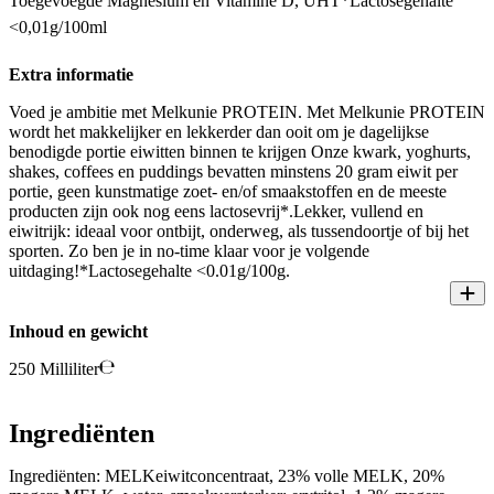
Toegevoegde Magnesium en Vitamine D, UHT*Lactosegehalte
<0,01g/100ml
Extra informatie
Voed je ambitie met Melkunie PROTEIN. Met Melkunie PROTEIN
wordt het makkelijker en lekkerder dan ooit om je dagelijkse
benodigde portie eiwitten binnen te krijgen Onze kwark, yoghurts,
shakes, coffees en puddings bevatten minstens 20 gram eiwit per
portie, geen kunstmatige zoet- en/of smaakstoffen en de meeste
producten zijn ook nog eens lactosevrij*.Lekker, vullend en
eiwitrijk: ideaal voor ontbijt, onderweg, als tussendoortje of bij het
sporten. Zo ben je in no-time klaar voor je volgende
uitdaging!*Lactosegehalte <0.01g/100g.
Inhoud en gewicht
250 Milliliter
Ingrediënten
Ingrediënten: MELKeiwitconcentraat, 23% volle MELK, 20%