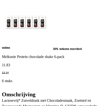
online
10% volume voordeel
Melkunie Protein chocolade shake 6-pack
11
.
83
13
.
14
6 stuks
Omschrijving
Lactosevrij* Zuiveldrank met Chocoladesmaak, Zoetstof en