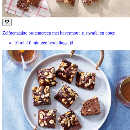
Zelfgemaakte proteïnereep met havermout, rijstwafel en noten
10
min
10 minuten bereidingstijd