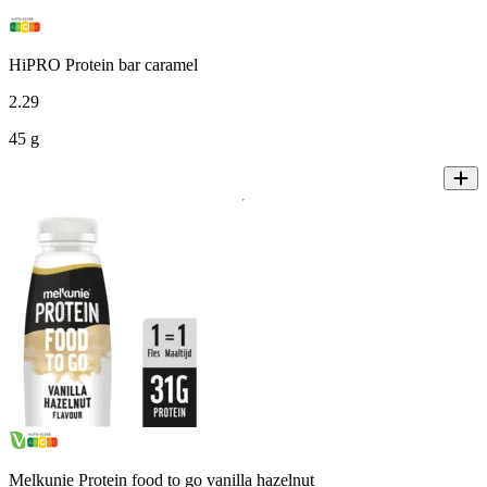
HiPRO Protein bar caramel
2
.
29
45 g
Melkunie Protein food to go vanilla hazelnut