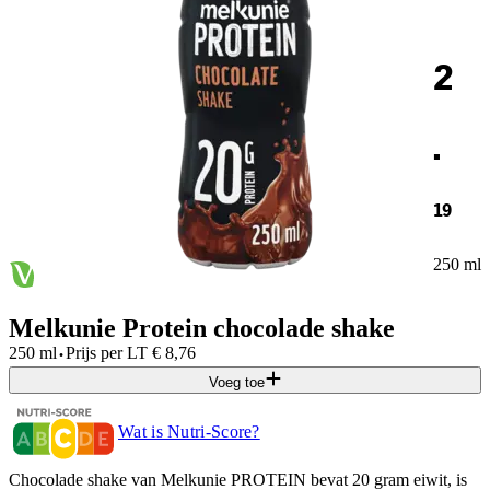
2
.
19
250 ml
Melkunie Protein chocolade shake
·
250 ml
Prijs per
LT
€
8,76
Voeg toe
Wat is Nutri-Score?
Chocolade shake van Melkunie PROTEIN bevat 20 gram eiwit, is