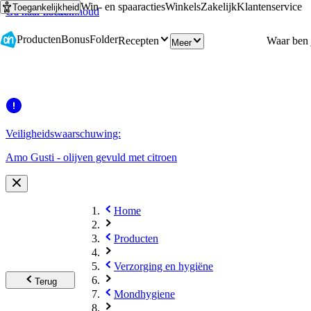
Win- en spaaracties
Winkels
Zakelijk
Klantenservice
Toegankelijkheid
Ga naar hoofdinhoud
Ga naar zoeken
Producten
Bonus
Folder
Recepten
Meer
Veiligheidswaarschuwing:
Amo Gusti - olijven gevuld met citroen
Home
Producten
Verzorging en hygiëne
Terug
Mondhygiene