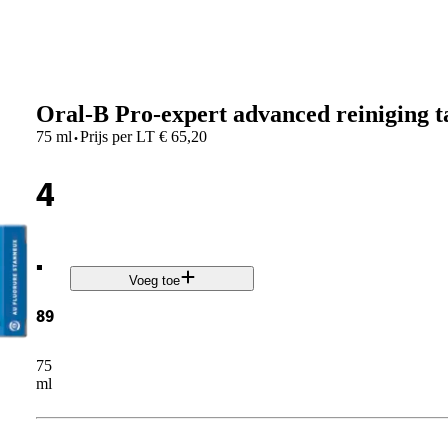
Oral-B Pro-expert advanced reiniging 
·
75 ml
Prijs per
LT
€
65,20
4
.
Voeg toe
89
75
ml