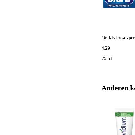
Oral-B Pro-expert
4
.
29
75 ml
Anderen k