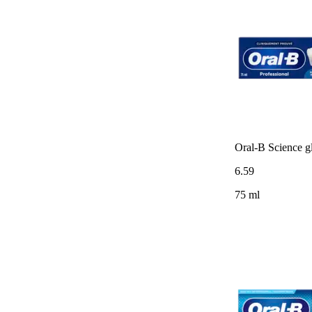
Oral-B Science gl
6
.
59
75 ml