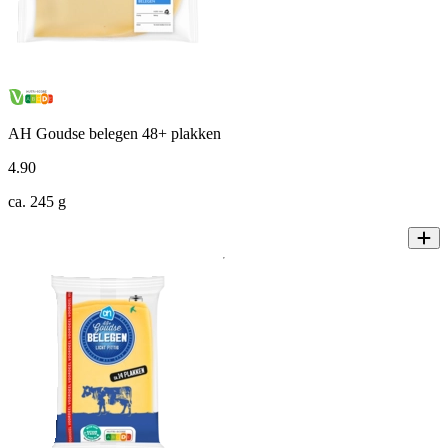
AH Goudse belegen 48+ plakken
4
.
90
ca. 245 g