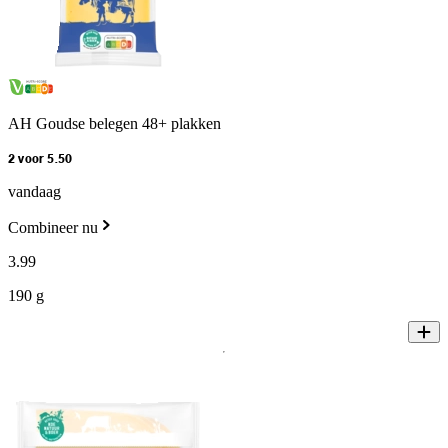
AH Goudse belegen 48+ plakken
2 voor 5.50
vandaag
Combineer nu
3
.
99
190 g