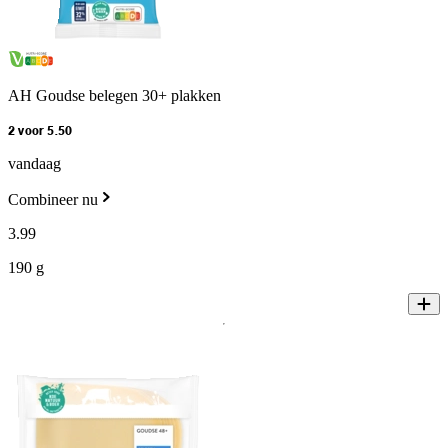
AH Goudse belegen 30+ plakken
2 voor 5.50
vandaag
Combineer nu
3
.
99
190 g