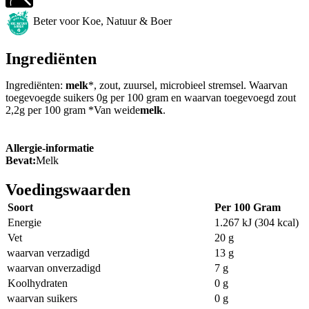
Beter voor Koe, Natuur & Boer
Ingrediënten
Ingrediënten:
melk
*, zout, zuursel, microbieel stremsel. Waarvan
toegevoegde suikers 0g per 100 gram en waarvan toegevoegd zout
2,2g per 100 gram *Van weide
melk
.
Allergie-informatie
Bevat:
Melk
Voedingswaarden
Soort
Per 100 Gram
Energie
1.267 kJ (304 kcal)
Vet
20 g
waarvan verzadigd
13 g
waarvan onverzadigd
7 g
Koolhydraten
0 g
waarvan suikers
0 g