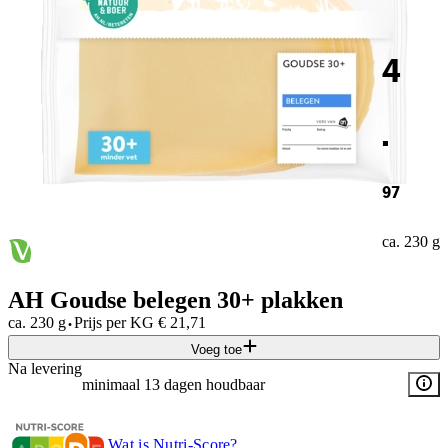
4
.
97
ca. 230 g
AH Goudse belegen 30+ plakken
·
ca. 230 g
Prijs per
KG
€
21,71
Voeg toe
Na levering
minimaal 13 dagen houdbaar
Wat is Nutri-Score?