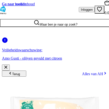
Ga naar hoofdinhoud
Ga naar zoeken
Inloggen
0.
menu
Waar ben je naar op zoek?
Veiligheidswaarschuwing:
Amo Gusti - olijven gevuld met citroen
Alles van AH
Terug