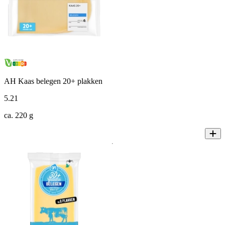
AH Kaas belegen 20+ plakken
5
.
21
ca. 220 g