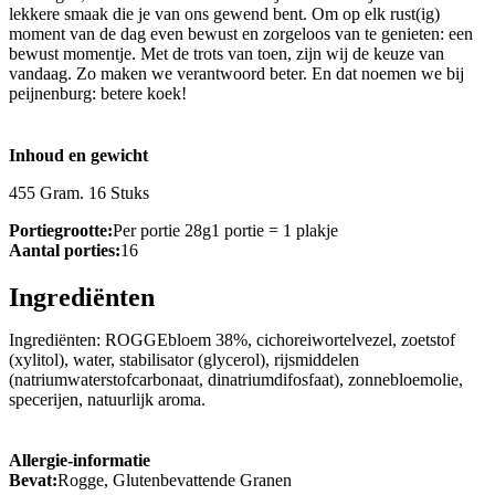
lekkere smaak die je van ons gewend bent. Om op elk rust(ig)
moment van de dag even bewust en zorgeloos van te genieten: een
bewust momentje. Met de trots van toen, zijn wij de keuze van
vandaag. Zo maken we verantwoord beter. En dat noemen we bij
peijnenburg: betere koek!
Inhoud en gewicht
455 Gram. 16 Stuks
Portiegrootte:
Per portie 28g1 portie = 1 plakje
Aantal porties:
16
Ingrediënten
Ingrediënten: ROGGEbloem 38%, cichoreiwortelvezel, zoetstof
(xylitol), water, stabilisator (glycerol), rijsmiddelen
(natriumwaterstofcarbonaat, dinatriumdifosfaat), zonnebloemolie,
specerijen, natuurlijk aroma.
Allergie-informatie
Bevat:
Rogge, Glutenbevattende Granen