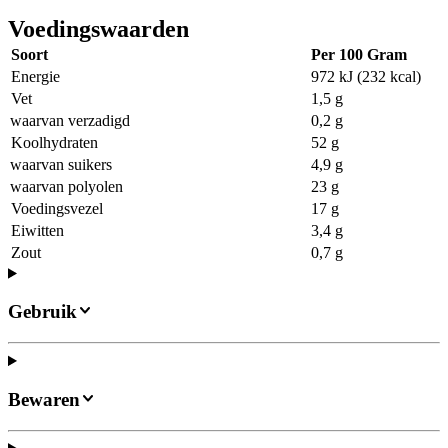
Voedingswaarden
Soort
Per 100 Gram
Energie
972 kJ (232 kcal)
Vet
1,5 g
waarvan verzadigd
0,2 g
Koolhydraten
52 g
waarvan suikers
4,9 g
waarvan polyolen
23 g
Voedingsvezel
17 g
Eiwitten
3,4 g
Zout
0,7 g
Gebruik
Bewaren