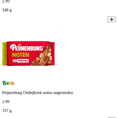
2
.
99
348 g
Peijnenburg Ontbijkoek noten ongesneden
2
.
99
337 g