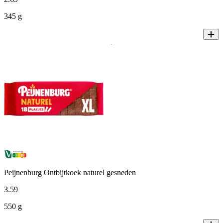
345 g
Peijnenburg Ontbijtkoek naturel gesneden
3
.
59
550 g