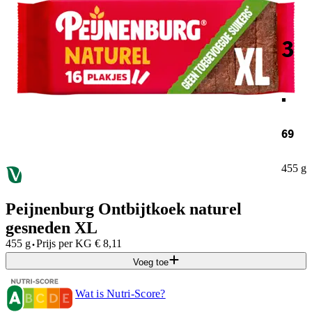
3
.
69
455 g
Peijnenburg Ontbijtkoek naturel
gesneden XL
·
455 g
Prijs per
KG
€
8,11
Voeg toe
Wat is Nutri-Score?