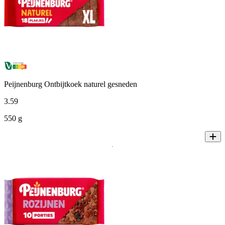
Peijnenburg Ontbijtkoek naturel gesneden
3
.
59
550 g