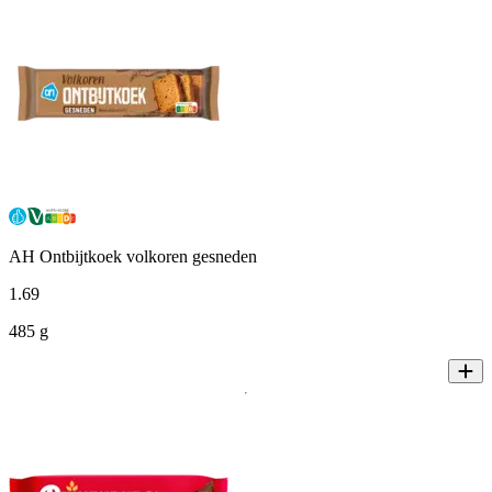
AH Ontbijtkoek volkoren gesneden
1
.
69
485 g