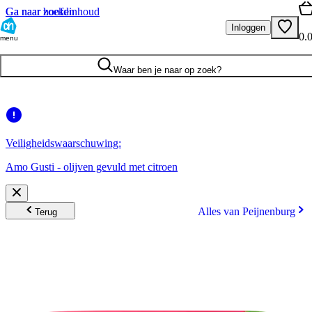
Ga naar hoofdinhoud
Ga naar zoeken
Inloggen
0.
menu
Waar ben je naar op zoek?
Veiligheidswaarschuwing:
Amo Gusti - olijven gevuld met citroen
Alles van Peijnenburg
Terug