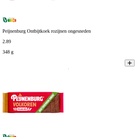
Peijnenburg Ontbijtkoek rozijnen ongesneden
2
.
89
348 g